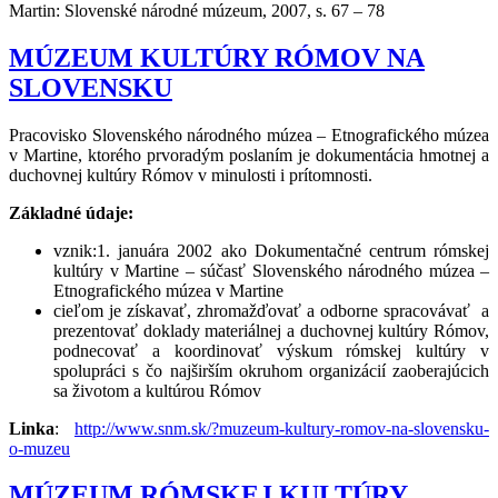
Martin: Slovenské národné múzeum, 2007, s. 67 – 78
MÚZEUM KULTÚRY RÓMOV NA
SLOVENSKU
Pracovisko Slovenského národného múzea – Etnografického múzea
v Martine, ktorého prvoradým poslaním je dokumentácia hmotnej a
duchovnej kultúry Rómov v minulosti i prítomnosti.
Základné údaje:
vznik:1. januára 2002 ako Dokumentačné centrum rómskej
kultúry v Martine – súčasť Slovenského národného múzea –
Etnografického múzea v Martine
cieľom je získavať, zhromažďovať a odborne spracovávať a
prezentovať doklady materiálnej a duchovnej kultúry Rómov,
podnecovať a koordinovať výskum rómskej kultúry v
spolupráci s čo najširším okruhom organizácií zaoberajúcich
sa životom a kultúrou Rómov
Linka
:
http://www.snm.sk/?muzeum-kultury-romov-na-slovensku-
o-muzeu
MÚZEUM RÓMSKEJ KULTÚRY