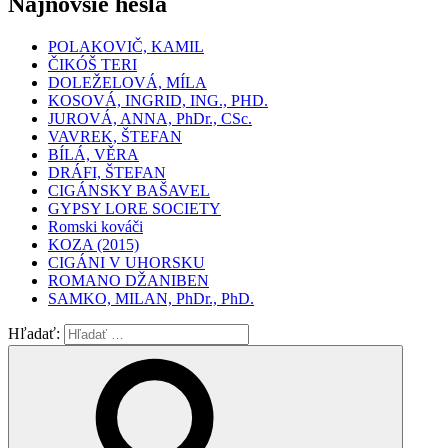
Najnovšie heslá
POLAKOVIČ, KAMIL
ČIKÓŠ TERI
DOLEŽELOVÁ, MÍLA
KOSOVÁ, INGRID, ING., PHD.
JUROVÁ, ANNA, PhDr., CSc.
VAVREK, ŠTEFAN
BÍLÁ, VĚRA
DRÁFI, ŠTEFAN
CIGÁNSKY BAŠAVEL
GYPSY LORE SOCIETY
Romski kováči
KOZA (2015)
CIGÁNI V UHORSKU
ROMANO DŽANIBEN
SAMKO, MILAN, PhDr., PhD.
Hľadať: