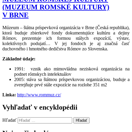
(MUZEUM ROMSKÉ KULTURY)
V BRNE
Múzeum – štátna príspevková organizácia v Brne (Česká republika),
ktorá buduje zbierkové fondy dokumentujúce kultúru a dejiny
Rómov, prezentuje ich formou stálych expozícií, výstav,
kolektívnych podujatí… V jej fondoch je aj značná časť
duchovného i hmotného dedičstva Rómov zo Slovenska.
Základné údaje:
1991: vznik ako mimovládna nezisková organizácia na
podnet rómskych intelektuálov
2005: stáva sa štátnou príspevkovou organizáciou, buduje a
zverejňuje prvé stále expozície na rozlohe 351 m2
Linka:
http://www.rommuz.cz/
Vyhľadať v encyklopédii
Hľadať
Hľadať