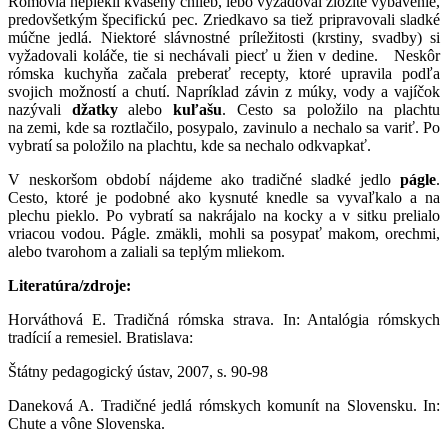
Rómovia nepiekli kvasený chlieb, lebo vyžadoval zložité vybavenie,
predovšetkým špecifickú pec. Zriedkavo sa tiež pripravovali sladké
múčne jedlá. Niektoré slávnostné príležitosti (krstiny, svadby) si
vyžadovali koláče, tie si nechávali piecť u žien v dedine. Neskôr
rómska kuchyňa začala preberať recepty, ktoré upravila podľa
svojich možností a chutí. Napríklad závin z múky, vody a vajíčok
nazývali
džatky
alebo
kuľašu
. Cesto sa položilo na plachtu
na zemi, kde sa roztlačilo, posypalo, zavinulo a nechalo sa variť. Po
vybratí sa položilo na plachtu, kde sa nechalo odkvapkať.
V neskoršom období nájdeme ako tradičné sladké jedlo
págle
.
Cesto, ktoré je podobné ako kysnuté knedle sa vyvaľkalo a na
plechu pieklo. Po vybratí sa nakrájalo na kocky a v sitku prelialo
vriacou vodou. Págle. zmäkli, mohli sa posypať makom, orechmi,
alebo tvarohom a zaliali sa teplým mliekom.
Literatúra/zdroje:
Horváthová E. Tradičná rómska strava. In: Antalógia rómskych
tradícií a remesiel. Bratislava:
Štátny pedagogický ústav, 2007, s. 90-98
Daneková A. Tradičné jedlá rómskych komunít na Slovensku. In:
Chute a vône Slovenska.