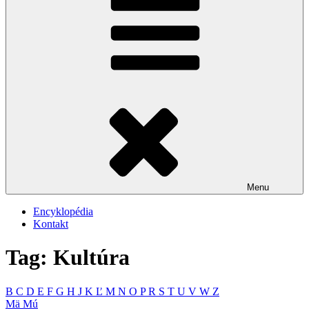
Menu
Encyklopédia
Kontakt
Tag: Kultúra
B
C
D
E
F
G
H
J
K
Ľ
M
N
O
P
R
S
T
U
V
W
Z
Mä
Mú