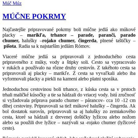
Múč
Múz
MÚČNE POKRMY
Najčastejšie pripravované pokrmy boli múčne jedlá ako múkové
placky –
marikľa, trhance – parade, paranči, parado
chumer,
halušky –
rojako chumer, čingerda
, plnené taštičky –
pišota
. Radia sa k najstarším jedlám Rómov.
Viaceré múčne jedlá sa pripravovali z jednoduchého cesta
pripraveného z múky, vody a štipky soli. Cesto sa vypracovalo
v rukách a používalo na rôzne druhy cestovín. Z takéhoto cesta sa
pripravovali aj placky – marikľe. Z cesta sa vyvaľkali alebo iba
vyformovali placky a piekli na kameni alebo platni sporáka.
Jednoduchou cestovinou boli trhance, z kúska cesta sa v prstoch
trhali maličké kúsočky a tie sa hádzali do vriacej vody. Istú zručnosť
si vyžadovala príprava parado chumer – párancov- cca 10 -12 cm
dlhej cestoviny. Pripravovali sa tiež múkové halušky – čingerda. Ak
bol dostatok surovín, pripravovali sa aj halušky zo zemiakového
cesta, ktoré sa hádzali z drevenej doštičky lyžicou alebo nožom
alebo sa použili dve lyžice – nazývali sa -rojako chumer (lyžicové
cesto).