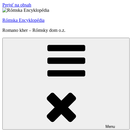
Prejsť na obsah
Rómska Encyklopédia
Romano kher – Rómsky dom o.z.
Menu