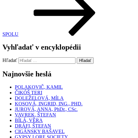
SPOLU
Vyhľadať v encyklopédii
Hľadať
Hľadať
Najnovšie heslá
POLAKOVIČ, KAMIL
ČIKÓŠ TERI
DOLEŽELOVÁ, MÍLA
KOSOVÁ, INGRID, ING., PHD.
JUROVÁ, ANNA, PhDr., CSc.
VAVREK, ŠTEFAN
BÍLÁ, VĚRA
DRÁFI, ŠTEFAN
CIGÁNSKY BAŠAVEL
GYPSY LORE SOCIETY