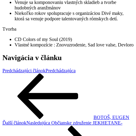
Venuje sa komponovaniu vlastných skladieb a tvorbe
hudobných aranžmánov
Niekoľko rokov spolupracuje s organizáciou Divé maky,
ktorá sa venuje podpore talentovaných rómskych detí.
Tvorba
CD Colors of my Soul (2019)
Vlastné kompozície : Znovuzrodenie, Sad love valse, Devloro
Navigácia v článku
Predchádzajúci článok
Predchádzajúca
BOTOŠ, EUGEN
Ďalší článok
Nasledujúca
Občianske združenie JEKHETANE-