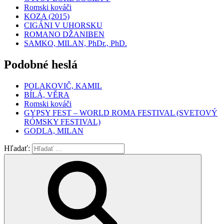
Romski kováči
KOZA (2015)
CIGÁNI V UHORSKU
ROMANO DŽANIBEN
SAMKO, MILAN, PhDr., PhD.
Podobné heslá
POLAKOVIČ, KAMIL
BÍLÁ, VĚRA
Romski kováči
GYPSY FEST – WORLD ROMA FESTIVAL (SVETOVÝ
RÓMSKY FESTIVAL)
GODLA, MILAN
Hľadať: