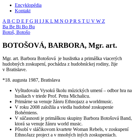
Encyklopédia
Kontakt
A
B
C
D
E
F
G
H
I
J
K
L
M
N
O
P
R
S
T
U
V
W
Z
Ba
Be
Bi
Bo
Bu
Botoš,
Botošo
BOTOŠOVÁ, BARBORA, Mgr. art.
Mgr. art. Barbora Botošová je huslistka a primáška viacerých
hudobných zoskupení, pochádza z hudobníckej rodiny, žije
v Bratislave.
*18. augusta 1987, Bratislava
Vyštudovala Vysokú školu múzických umení – odbor hra na
husliach v triede Prof. Petra Michalicu.
Primárne sa venuje žánru Ethnojazz a worldmusic.
V roku 2008 založila a viedla hudobné zoskupenie
Bohémiens.
V súčasnosti je primáškou skupiny Barbora Botošová Band,
ktorá sa venuje žánru world music.
Pôsobí v sláčikovom kvartete Woman Rebels, v zoskupení
EthnoJazz project a v mnohých iných zoskupeniach.