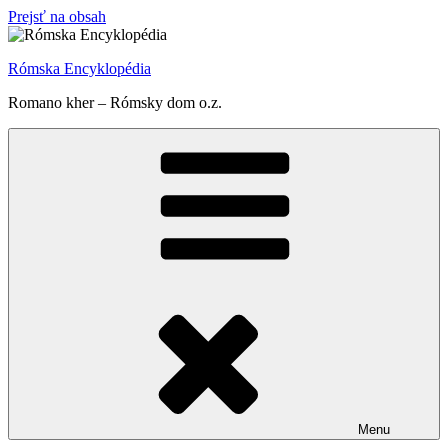
Prejsť na obsah
Rómska Encyklopédia
Romano kher – Rómsky dom o.z.
Menu