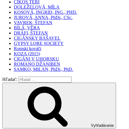
ČIKÓŠ TERI
DOLEŽELOVÁ, MÍLA
KOSOVÁ, INGRID, ING., PHD.
JUROVÁ, ANNA, PhDr., CSc.
VAVREK, ŠTEFAN
BÍLÁ, VĚRA
DRÁFI, ŠTEFAN
CIGÁNSKY BAŠAVEL
GYPSY LORE SOCIETY
Romski kováči
KOZA (2015)
CIGÁNI V UHORSKU
ROMANO DŽANIBEN
SAMKO, MILAN, PhDr., PhD.
Hľadať:
Vyhľadávanie