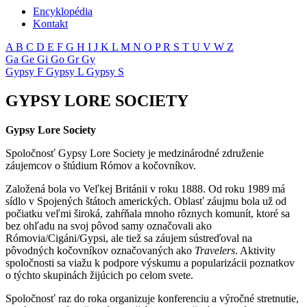
Encyklopédia
Kontakt
A
B
C
D
E
F
G
H
I
J
K
L
M
N
O
P
R
S
T
U
V
W
Z
Ga
Ge
Gi
Go
Gr
Gy
Gypsy F
Gypsy L
Gypsy S
GYPSY LORE SOCIETY
Gypsy Lore Society
Spoločnosť Gypsy Lore Society je medzinárodné združenie
záujemcov o štúdium Rómov a kočovníkov.
Založená bola vo Veľkej Británii v roku 1888. Od roku 1989 má
sídlo v Spojených štátoch amerických. Oblasť záujmu bola už od
počiatku veľmi široká, zahŕňala mnoho rôznych komunít, ktoré sa
bez ohľadu na svoj pôvod samy označovali ako
Rómovia/Cigáni/Gypsi, ale tiež sa záujem sústreďoval na
pôvodných kočovníkov označovaných ako
Travelers
. Aktivity
spoločnosti sa viažu k podpore výskumu a popularizácii poznatkov
o týchto skupinách žijúcich po celom svete.
Spoločnosť raz do roka organizuje konferenciu a výročné stretnutie,