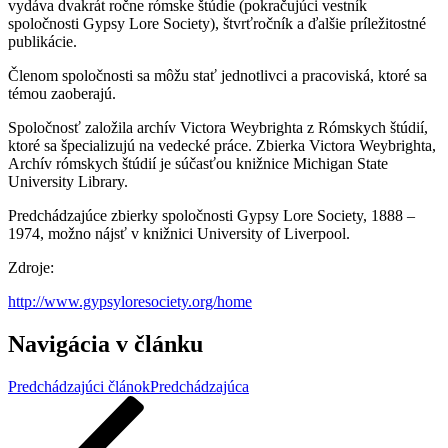
vydáva dvakrát ročne rómske štúdie (pokračujúci vestník
spoločnosti Gypsy Lore Society), štvrťročník a ďalšie príležitostné
publikácie.
Členom spoločnosti sa môžu stať jednotlivci a pracoviská, ktoré sa
témou zaoberajú.
Spoločnosť založila archív
Victora Weybrighta
z Rómskych štúdií,
ktoré sa špecializujú na vedecké práce. Zbierka Victora Weybrighta,
Archív rómskych štúdií je súčasťou knižnice Michigan State
University Library.
Predchádzajúce zbierky spoločnosti Gypsy Lore Society, 1888 –
1974, možno nájsť v knižnici University of Liverpool.
Zdroje:
http://www.gypsyloresociety.org/home
Navigácia v článku
Predchádzajúci článok
Predchádzajúca