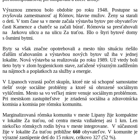
Výraznou zmenou bolo obdobie po roku 1948. Postupne sa
zvyšovala zamestnanosť aj Rómov, hlavne mužov. Ženy sa starali
o deti. V tom čase sa v meste začala výstavba bytov pre obyvateľov
časti Kamence a chatrče sa začali búrať. Rómovia sa presťahovali
na Jarkovu ulicu a na ulicu Za traťou. Išlo o štyri bytové domy
s ôsmimi bytmi.
Byty sa však značne opotrebovali a mesto túto situáciu riešilo
ďalším sťahovaním a výstavbou nových bytov už iba v jednej
lokalite. Nová výstavba sa realizovala po roku 1989. Už vtedy boli
tieto byty v zlom hygienickom stave, zaťažené výrazným zadlžením
na nájmoch a poplatkoch za služby a energie.
V Lipanoch vzrastá počet skupín, ktoré nie sú schopné samostatne
riešiť svoje sociálne problémy a ktoré sú ohrozené sociálnym
vylúčením. Mesto sa vo veľkej miere venuje sociálnym problémom.
Pri mestskom zastupiteľstve je zriadená sociálna a zdravotnícka
komisia a komisia pre rómsku komunitu.
Marginalizovaná rómska komunita v meste Lipany žije kompaktne
v lokalite Za traťou, od centra mesta vzdialenej asi 1 km. Len
niekoľko rómskych rodín býva v meste integrovane. V súčasnosti
žije v lokalite Za traťou približne
660
obyvateľov. V komunite je
výrazné zastúpenie detí do 15 rokov, celkovo 327 (52 %).