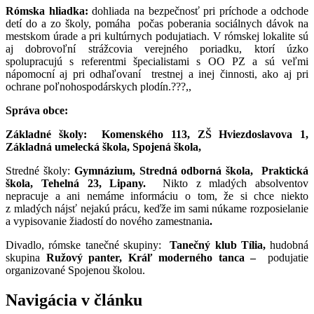
Rómska hliadka:
dohliada na bezpečnosť pri príchode a odchode
detí do a zo školy, pomáha počas poberania sociálnych dávok na
mestskom úrade a pri kultúrnych podujatiach. V rómskej lokalite sú
aj dobrovoľní strážcovia verejného poriadku, ktorí úzko
spolupracujú s referentmi špecialistami s OO PZ a sú veľmi
nápomocní aj pri odhaľovaní trestnej a inej činnosti, ako aj pri
ochrane poľnohospodárskych plodín.???,,
Správa obce:
Základné školy: Komenského 113, ZŠ Hviezdoslavova 1,
Základná umelecká škola, Spojená škola,
Stredné školy:
Gymnázium, Stredná odborná škola,
Praktická
škola, Tehelná 23, Lipany.
Nikto z mladých absolventov
nepracuje a ani nemáme informáciu o tom, že si chce niekto
z mladých nájsť nejakú prácu, keďže im sami núkame rozposielanie
a vypisovanie žiadostí do nového zamestnania
.
Divadlo, rómske tanečné skupiny:
Tanečný klub Tília,
hudobná
skupina
Ružový panter, Kráľ moderného tanca –
podujatie
organizované Spojenou školou.
Navigácia v článku