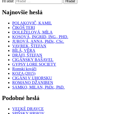
Hľadať
Hľadať
Najnovšie heslá
POLAKOVIČ, KAMIL
ČIKÓŠ TERI
DOLEŽELOVÁ, MÍLA
KOSOVÁ, INGRID, ING., PHD.
JUROVÁ, ANNA, PhDr., CSc.
VAVREK, ŠTEFAN
BÍLÁ, VĚRA
DRÁFI, ŠTEFAN
CIGÁNSKY BAŠAVEL
GYPSY LORE SOCIETY
Romski kováči
KOZA (2015)
CIGÁNI V UHORSKU
ROMANO DŽANIBEN
SAMKO, MILAN, PhDr., PhD.
Podobné heslá
VEĽKÉ DRAVCE
SPIŠSKY HRHOV