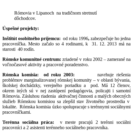
Rómovia v Lipanoch na tradičnom stretnutí
dôchodcov.
Úspešné projekty:
Inštitút osobitného príjemcu:
od roku 1996
,
zabezpečuje ho jedna
pracovníčka. Mesto začalo so 4 rodinami, k 31. 12. 2013 má na
starosti 40 rodín.
Rómske komunitné centrum:
zriadené v roku 2002 – zamerané na
voľnočasové aktivity a pracovné poradenstvo.
Rómska komisia: od roku 2003:
navrhuje riešenia
problémov marginalizovanej rómskej komunity – v oblasti bývania,
školskej dochádzky, verejného poriadku a pod. Má 12 členov,
okrem iných sú v nej zastúpení pedagógovia, policajti i samotní
Rómovia. Zásluhou riadenia aktivačnej činnosti a malých obecných
služieb Rómskou komisiou sa zlepšil stav životného prostredia v
lokalite. Rómska komisia úzko spolupracuje s terénnymi sociálnymi
pracovníčkami.
Terénna sociálna práca:
v meste pracujú 2 terénni sociálni
pracovníci a 2 asistenti terénneho sociálneho pracovníka.