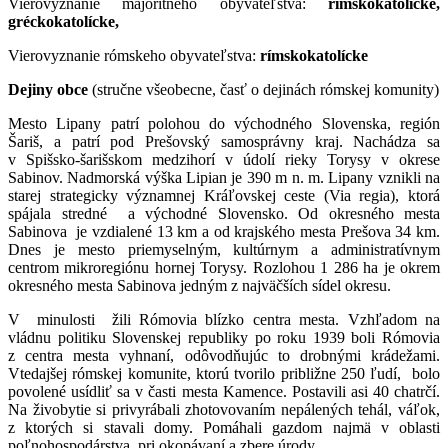
Vierovyznanie majoritného obyvateľstva:
rímskokatolícke,
gréckokatolícke,
Vierovyznanie rómskeho obyvateľstva:
rímskokatolícke
Dejiny obce
(stručne všeobecne, časť o dejinách rómskej komunity)
Mesto Lipany patrí polohou do východného Slovenska, región
Šariš, a patrí pod Prešovský samosprávny kraj. Nachádza sa
v Spišsko-šarišskom medzihorí v údolí rieky Torysy v okrese
Sabinov. Nadmorská výška Lipian je 390 m n. m. Lipany vznikli na
starej strategicky významnej Kráľovskej ceste (Via regia), ktorá
spájala stredné a východné Slovensko. Od okresného mesta
Sabinova je vzdialené 13 km a od krajského mesta Prešova 34 km.
Dnes je mesto priemyselným, kultúrnym a administratívnym
centrom mikroregiónu hornej Torysy. Rozlohou 1 286 ha je okrem
okresného mesta Sabinova jedným z najväčších sídel okresu.
V minulosti žili Rómovia blízko centra mesta. Vzhľadom na
vládnu politiku Slovenskej republiky po roku 1939 boli Rómovia
z centra mesta vyhnaní, odôvodňujúc to drobnými krádežami.
Vtedajšej rómskej komunite, ktorú tvorilo približne 250 ľudí, bolo
povolené usídliť sa v časti mesta Kamence. Postavili asi 40 chatrčí.
Na živobytie si privyrábali zhotovovaním nepálených tehál, váľok,
z ktorých si stavali domy. Pomáhali gazdom najmä v oblasti
poľnohospodárstva, pri okopávaní a zbere úrody.