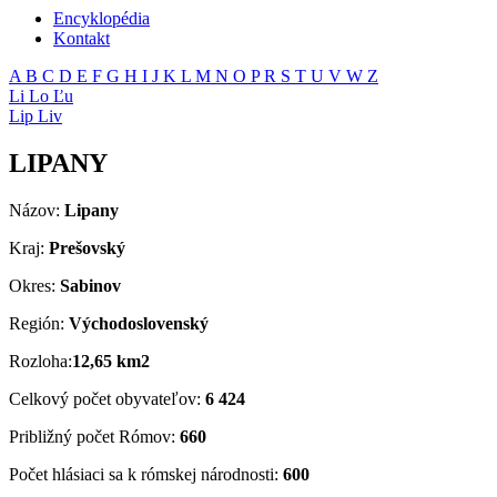
Encyklopédia
Kontakt
A
B
C
D
E
F
G
H
I
J
K
L
M
N
O
P
R
S
T
U
V
W
Z
Li
Lo
Ľu
Lip
Liv
LIPANY
Názov:
Lipany
Kraj:
Prešovský
Okres:
Sabinov
Región:
Východoslovenský
Rozloha:
12,65 km2
Celkový počet obyvateľov:
6 424
Približný počet Rómov:
660
Počet hlásiaci sa k rómskej národnosti:
600