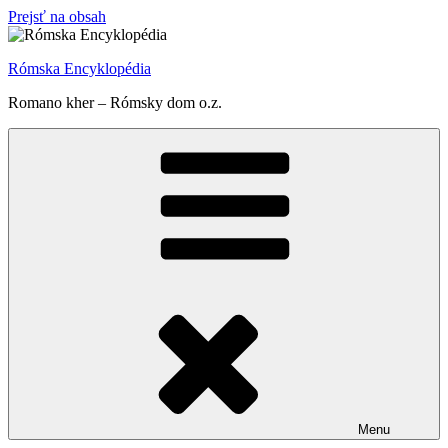
Prejsť na obsah
Rómska Encyklopédia
Romano kher – Rómsky dom o.z.
Menu