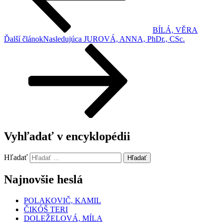
BÍLÁ, VĚRA
Ďalší článok
Nasledujúca
JUROVÁ, ANNA, PhDr., CSc.
Vyhľadať v encyklopédii
Hľadať
Hľadať
Najnovšie heslá
POLAKOVIČ, KAMIL
ČIKÓŠ TERI
DOLEŽELOVÁ, MÍLA