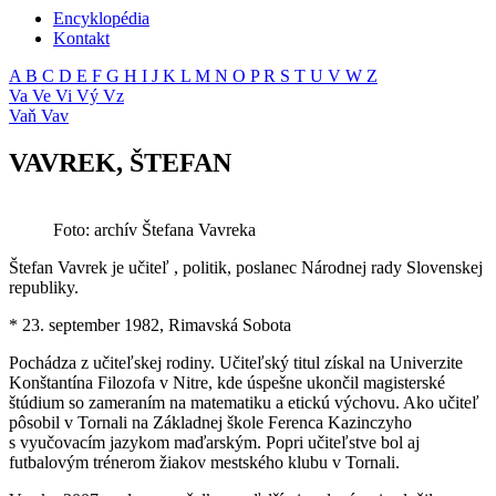
Encyklopédia
Kontakt
A
B
C
D
E
F
G
H
I
J
K
L
M
N
O
P
R
S
T
U
V
W
Z
Va
Ve
Vi
Vý
Vz
Vaň
Vav
VAVREK, ŠTEFAN
Foto: archív Štefana Vavreka
Štefan Vavrek je učiteľ , politik, poslanec Národnej rady Slovenskej
republiky.
* 23. september 1982, Rimavská Sobota
Pochádza z učiteľskej rodiny. Učiteľský titul získal na Univerzite
Konštantína Filozofa v Nitre, kde úspešne ukončil magisterské
štúdium so zameraním na matematiku a etickú výchovu. Ako učiteľ
pôsobil v Tornali na Základnej škole Ferenca Kazinczyho
s vyučovacím jazykom maďarským. Popri učiteľstve bol aj
futbalovým trénerom žiakov mestského klubu v Tornali.