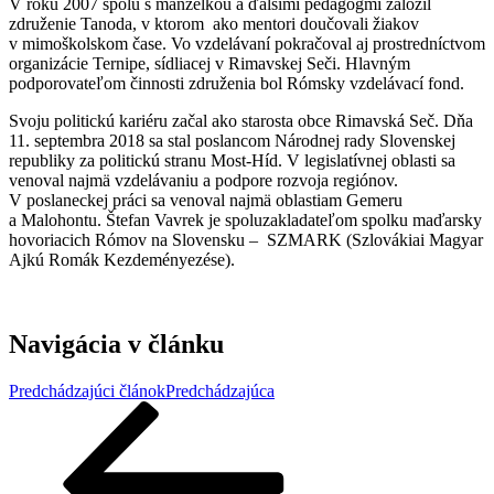
V roku 2007 spolu s manželkou a ďalšími pedagógmi založil
združenie Tanoda, v ktorom ako mentori doučovali žiakov
v mimoškolskom čase. Vo vzdelávaní pokračoval aj prostredníctvom
organizácie Ternipe, sídliacej v Rimavskej Seči. Hlavným
podporovateľom činnosti združenia bol Rómsky vzdelávací fond.
Svoju politickú kariéru začal ako starosta obce Rimavská Seč. Dňa
11. septembra 2018 sa stal poslancom Národnej rady Slovenskej
republiky za politickú stranu Most-Híd. V legislatívnej oblasti sa
venoval najmä vzdelávaniu a podpore rozvoja regiónov.
V poslaneckej práci sa venoval najmä oblastiam Gemeru
a Malohontu. Štefan Vavrek je spoluzakladateľom spolku maďarsky
hovoriacich Rómov na Slovensku – SZMARK (Szlovákiai Magyar
Ajkú Romák Kezdeményezése).
Navigácia v článku
Predchádzajúci článok
Predchádzajúca