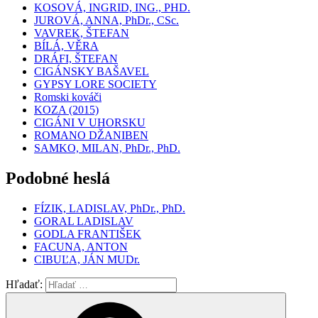
KOSOVÁ, INGRID, ING., PHD.
JUROVÁ, ANNA, PhDr., CSc.
VAVREK, ŠTEFAN
BÍLÁ, VĚRA
DRÁFI, ŠTEFAN
CIGÁNSKY BAŠAVEL
GYPSY LORE SOCIETY
Romski kováči
KOZA (2015)
CIGÁNI V UHORSKU
ROMANO DŽANIBEN
SAMKO, MILAN, PhDr., PhD.
Podobné heslá
FÍZIK, LADISLAV, PhDr., PhD.
GORAL LADISLAV
GODLA FRANTIŠEK
FACUNA, ANTON
CIBUĽA, JÁN MUDr.
Hľadať: