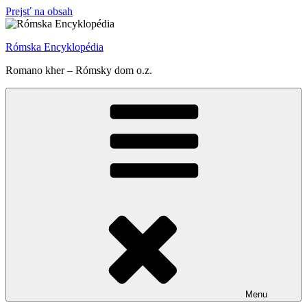
Prejsť na obsah
Rómska Encyklopédia
Romano kher – Rómsky dom o.z.
Menu