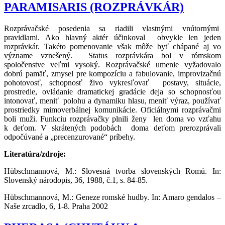
PARAMISARIS (ROZPRÁVKÁR)
Rozprávačské posedenia sa riadili vlastnými vnútornými
pravidlami. Ako hlavný aktér účinkoval obvykle len jeden
rozprávkár. Takéto pomenovanie však môže byť chápané aj vo
význame vznešený. Status rozprávkára bol v rómskom
spoločenstve veľmi vysoký. Rozprávačské umenie vyžadovalo
dobrú pamäť, zmysel pre kompozíciu a fabulovanie, improvizačnú
pohotovosť, schopnosť živo vykresľovať postavy, situácie,
prostredie, ovládanie dramatickej gradácie deja so schopnosťou
intonovať, meniť polohu a dynamiku hlasu, meniť výraz, používať
prostriedky mimoverbálnej komunikácie. Oficiálnymi rozprávačmi
boli muži. Funkciu rozprávačky plnili ženy len doma vo vzťahu
k deťom. V skrátených podobách doma deťom prerozprávali
odpočúvané a „precenzurované“ príbehy.
Literatúra/zdroje:
Hübschmannová, M.: Slovesná tvorba slovenských Romů. In:
Slovenský národopis, 36, 1988, č.1, s. 84-85.
Hübschmannová, M.: Geneze romské hudby. In: Amaro gendalos –
Naše zrcadlo, 6, 1-8. Praha 2002