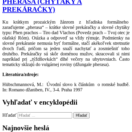
PHERASA (CHYTÁKY A
PREKÁRAČKY)
Ku krátkym prozaickým žánrom z hľadiska formálneho
zaraďujeme „pherasa“ – krátke slovné prekáračky a slovné chytáky
typu: Phen prachos – Tiro dad Vlachos (Povedz prach – Tvoj otec je
olašský Róm). Otázka a odpoveď sa vždy rýmuje. Podmienky na
slovné prekáranie nemusia byť formálne, stačí akékoľvek stretnutie
dvoch ľudí, pričom sa jeden snaží nachytať a zosmiešniť toho
druhého. Prekáračky sú skôr doménou mužov, skracovali si nimi
napríklad pri „týždňovkách“ dlhé večery na ubytovniach. Často
tematicky skĺzajú do vulgárnej roviny (džungale pherasa).
Literatúra/zdroje:
Hübschmannová, M.: Úvodní slovo k článkům o romské hudbě.
In: Romano džaniben, IV., 3-4. Praha 1997
Vyhľadať v encyklopédii
Hľadať
Hľadať
Najnovšie heslá