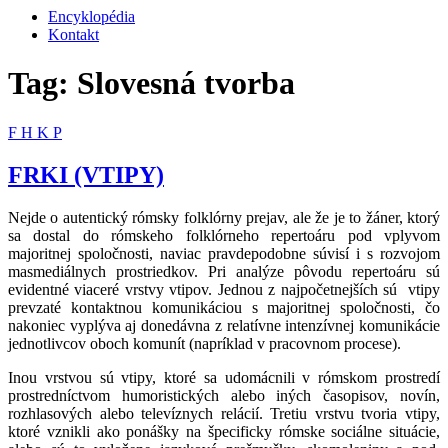
Encyklopédia
Kontakt
Tag: Slovesná tvorba
F
H
K
P
FRKI (VTIPY)
Nejde o autentický rómsky folklórny prejav, ale že je to žáner, ktorý
sa dostal do rómskeho folklórneho repertoáru pod vplyvom
majoritnej spoločnosti, naviac pravdepodobne súvisí i s rozvojom
masmediálnych prostriedkov. Pri analýze pôvodu repertoáru sú
evidentné viaceré vrstvy vtipov. Jednou z najpočetnejších sú vtipy
prevzaté kontaktnou komunikáciou s majoritnej spoločnosti, čo
nakoniec vyplýva aj donedávna z relatívne intenzívnej komunikácie
jednotlivcov oboch komunít (napríklad v pracovnom procese).
Inou vrstvou sú vtipy, ktoré sa udomácnili v rómskom prostredí
prostredníctvom humoristických alebo iných časopisov, novín,
rozhlasových alebo televíznych relácií. Tretiu vrstvu tvoria vtipy,
ktoré vznikli ako ponášky na špecificky rómske sociálne situácie,