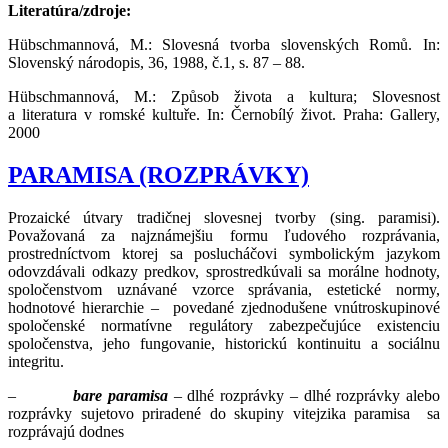
Literatúra/zdroje:
Hübschmannová, M.: Slovesná tvorba slovenských Romů. In:
Slovenský národopis, 36, 1988, č.1, s. 87 – 88.
Hübschmannová, M.: Způsob života a kultura; Slovesnost
a literatura v romské kultuře. In: Černobílý život. Praha: Gallery,
2000
PARAMISA (ROZPRÁVKY)
Prozaické útvary tradičnej slovesnej tvorby (sing. paramisi).
Považovaná za najznámejšiu formu ľudového rozprávania,
prostredníctvom ktorej sa poslucháčovi symbolickým jazykom
odovzdávali odkazy predkov, sprostredkúvali sa morálne hodnoty,
spoločenstvom uznávané vzorce správania, estetické normy,
hodnotové hierarchie – povedané zjednodušene vnútroskupinové
spoločenské normatívne regulátory zabezpečujúce existenciu
spoločenstva, jeho fungovanie, historickú kontinuitu a sociálnu
integritu.
–
bare paramisa
– dlhé rozprávky – dlhé rozprávky alebo
rozprávky sujetovo priradené do skupiny vitejzika paramisa sa
rozprávajú dodnes