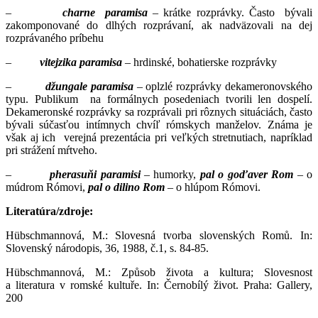
–
charne paramisa
– krátke rozprávky. Často bývali
zakomponované do dlhých rozprávaní, ak nadväzovali na dej
rozprávaného príbehu
–
vitejzika paramisa
– hrdinské, bohatierske rozprávky
–
džungale paramisa
– oplzlé rozprávky dekameronovského
typu. Publikum na formálnych posedeniach tvorili len dospelí.
Dekameronské rozprávky sa rozprávali pri rôznych situáciách, často
bývali súčasťou intímnych chvíľ rómskych manželov. Známa je
však aj ich verejná prezentácia pri veľkých stretnutiach, napríklad
pri strážení mŕtveho.
–
pherasuňi paramisi
– humorky,
pal o goďaver
Rom
– o
múdrom Rómovi,
pal o dilino Rom
– o hlúpom Rómovi.
Literatúra/zdroje:
Hübschmannová, M.: Slovesná tvorba slovenských Romů. In:
Slovenský národopis, 36, 1988, č.1, s. 84-85.
Hübschmannová, M.: Způsob života a kultura; Slovesnost
a literatura v romské kultuře. In: Černobílý život. Praha: Gallery,
200