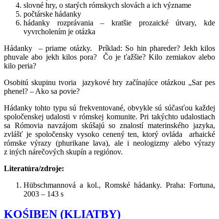
slovné hry, o starých rómskych slovách a ich význame
počtárske hádanky
hádanky rozprávania – kratšie prozaické útvary, kde
vyvrcholením je otázka
Hádanky – priame otázky. Príklad: So hin phareder? Jekh kilos
phuvale abo jekh kilos pora? Čo je ťažšie? Kilo zemiakov alebo
kilo peria?
Osobitú skupinu tvoria jazykové hry začínajúce otázkou „Sar pes
phenel? – Ako sa povie?
Hádanky tohto typu sú frekventované, obvykle sú súčasťou každej
spoločenskej udalosti v rómskej komunite. Pri takýchto udalostiach
sa Rómovia navzájom skúšajú so znalostí materinského jazyka,
zvlášť je spoločensky vysoko cenený ten, ktorý ovláda arhaické
rómske výrazy (phurikane lava), ale i neologizmy alebo výrazy
z iných nárečových skupín a regiónov.
Literatúra/zdroje:
Hübschmannová a kol., Romské hádanky. Praha: Fortuna,
2003 – 143 s
KOŚIBEN (KLIATBY)