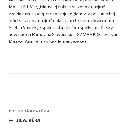
Národnej rady Slovenskej republiky za politickú stranu
Most-Híd. V legislatívnej oblasti sa venoval najmä
vzdelávaniu a podpore rozvoja regiónov. V poslaneckej
práci sa venoval najmä oblastiam Gemeru a Malohontu.
Štefan Vavrek je spoluzakladateľom spolku maďarsky
hovoriacich Rómov na Slovensku – SZMARK (Szlovákiai
Magyar Ajkú Romák Kezdeményezése).
Navigácia
PREDCHÁDZAJÚCA
Predchádzajúci
v
článok
BÍLÁ, VĚRA
článku