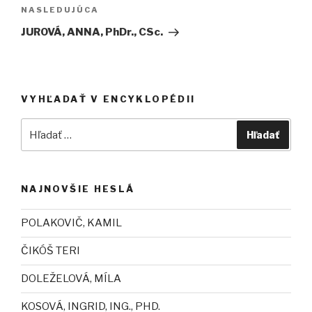
NASLEDUJÚCA
Ďalší
článok
JUROVÁ, ANNA, PhDr., CSc.
VYHĽADAŤ V ENCYKLOPÉDII
Hľadať
Hľadať
NAJNOVŠIE HESLÁ
POLAKOVIČ, KAMIL
ČIKÓŠ TERI
DOLEŽELOVÁ, MÍLA
KOSOVÁ, INGRID, ING., PHD.