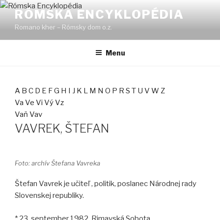
Prejsť
RÓMSKA ENCYKLOPÉDIA
na
Romano kher – Rómsky dom o.z.
obsah
Menu
A
B
C
D
E
F
G
H
I
J
K
L
M
N
O
P
R
S
T
U
V
W
Z
Va
Ve
Vi
Vý
Vz
Vaň
Vav
VAVREK, ŠTEFAN
Foto: archív Štefana Vavreka
Štefan Vavrek je učiteľ , politik, poslanec Národnej rady
Slovenskej republiky.
* 23. september 1982, Rimavská Sobota