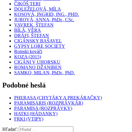
ČIKÓŠ TERI
DOLEŽELOVÁ, MÍLA
KOSOVÁ, INGRID, ING., PHD.
JUROVÁ, ANNA, PhDr., CSc.
VAVREK, ŠTEFAN
BÍLÁ, VĚRA
DRÁFI, ŠTEFAN
CIGÁNSKY BAŠAVEL
GYPSY LORE SOCIETY
Romski kováči
KOZA (2015)
CIGÁNI V UHORSKU
ROMANO DŽANIBEN
SAMKO, MILAN, PhDr., PhD.
Podobné heslá
PHERASA (CHYTÁKY A PREKÁRAČKY)
PARAMISARIS (ROZPRÁVKÁR)
PARAMISA (ROZPRÁVKY)
HATKI (HÁDANKY)
FRKI (VTIPY)
Hľadať: