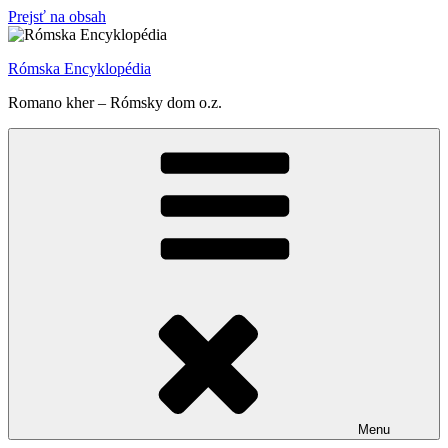
Prejsť na obsah
Rómska Encyklopédia
Romano kher – Rómsky dom o.z.
Menu