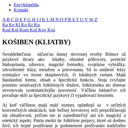
Encyklopédia
Kontakt
A
B
C
D
E
F
G
H
I
J
K
L
M
N
O
P
R
S
T
U
V
W
Z
Ka
Ke
Kl
Ko
Kr
Ku
Kod
Kol
Kom
Koś
Kov
Koz
KOŚIBEN (KLIATBY)
Neoddeliteľnou súčasťou ústnej slovesnej tvorby Rómov sú
jazykové útvary ako kliatby, obradné príhovory, poetické
blahopriania, zdravice, magické formulky, svojrázne vyhrážky,
zdvorilostné frázy, metafory a prirovnania. Sú to ustálené frázy
existujúce vo forme skupinových, či lokálnych variant. Majú
štandardnú formu, obsah a špecifickú funkciu. Stoja zvyčajne
pomimo uznávaných folklórnych druhov, folkloristika im doteraz
nevenovala systematickejšiu pozornosť. Väčšina bádateľov ich
považuje skôr za špecifický jazykový či vyjadrovací fenomén.
Aj keď väčšinou majú malý rozmer, uplatňujú sa v určitých
konvenčných situáciách, kde bežnej hovorovej reči prepožičiavajú
ráz obradovosti, pričom nie je zanedbateľný ani ich magický a
estetický aspekt. Patria medzi tie folklórne prejavy, ktoré sú dodnes
živé, ich hojné používanie je podmienené prežívaním tradičného