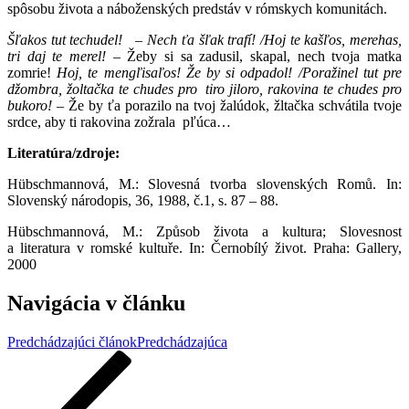
spôsobu života a náboženských predstáv v rómskych komunitách.
Šľakos tut techudel! – Nech ťa šľak trafí! /Hoj te kašľos, merehas,
tri daj te merel!
– Žeby si sa zadusil, skapal, nech tvoja matka
zomrie!
Hoj, te mengľisaľos! Že by si odpadol! /Poražinel tut pre
džombra, žoltačka te chudes pro tiro jiloro, rakovina te chudes pro
bukoro!
– Že by ťa porazilo na tvoj žalúdok, žltačka schvátila tvoje
srdce, aby ti rakovina zožrala pľúca…
Literatúra/zdroje:
Hübschmannová, M.: Slovesná tvorba slovenských Romů. In:
Slovenský národopis, 36, 1988, č.1, s. 87 – 88.
Hübschmannová, M.: Způsob života a kultura; Slovesnost
a literatura v romské kultuře. In: Černobílý život. Praha: Gallery,
2000
Navigácia v článku
Predchádzajúci článok
Predchádzajúca