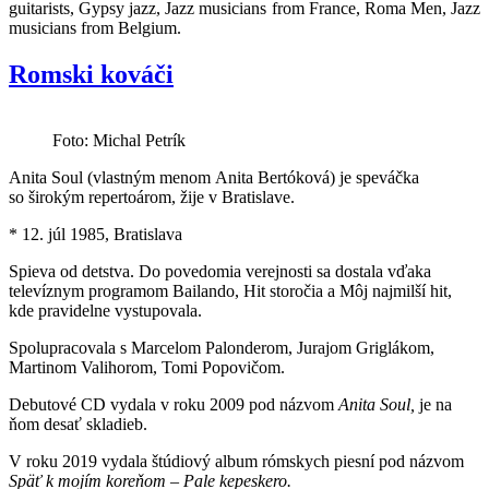
guitarists, Gypsy jazz, Jazz musicians from France, Roma Men, Jazz
musicians from Belgium.
Romski kováči
Foto: Michal Petrík
Anita Soul (vlastným menom Anita Bertóková) je speváčka
so širokým repertoárom, žije v Bratislave.
* 12. júl 1985, Bratislava
Spieva od detstva. Do povedomia verejnosti sa dostala vďaka
televíznym programom Bailando, Hit storočia a Môj najmilší hit,
kde pravidelne vystupovala.
Spolupracovala s Marcelom Palonderom, Jurajom Griglákom,
Martinom Valihorom, Tomi Popovičom.
Debutové CD vydala v roku 2009 pod názvom
Anita Soul,
je na
ňom desať skladieb.
V roku 2019 vydala štúdiový album rómskych piesní pod názvom
Späť k mojím koreňom – Pale kepeskero.