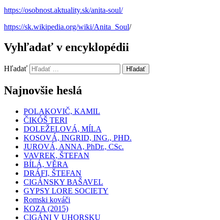
https://osobnost.aktuality.sk/anita-soul/
https://sk.wikipedia.org/wiki/Anita_Soul
/
Vyhľadať v encyklopédii
Hľadať
Hľadať
Najnovšie heslá
POLAKOVIČ, KAMIL
ČIKÓŠ TERI
DOLEŽELOVÁ, MÍLA
KOSOVÁ, INGRID, ING., PHD.
JUROVÁ, ANNA, PhDr., CSc.
VAVREK, ŠTEFAN
BÍLÁ, VĚRA
DRÁFI, ŠTEFAN
CIGÁNSKY BAŠAVEL
GYPSY LORE SOCIETY
Romski kováči
KOZA (2015)
CIGÁNI V UHORSKU