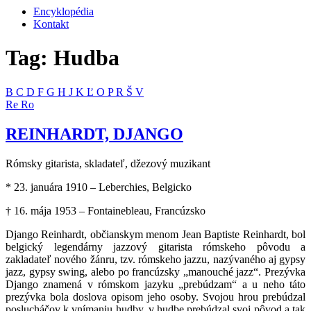
Encyklopédia
Kontakt
Tag: Hudba
B
C
D
F
G
H
J
K
Ľ
O
P
R
Š
V
Re
Ro
REINHARDT, DJANGO
Rómsky gitarista, skladateľ, džezový muzikant
* 23. januára 1910 – Leberchies, Belgicko
† 16. mája 1953 – Fontainebleau, Francúzsko
Django Reinhardt, občianskym menom Jean Baptiste Reinhardt, bol
belgický legendárny jazzový gitarista rómskeho pôvodu a
zakladateľ nového žánru, tzv. rómskeho jazzu, nazývaného aj gypsy
jazz, gypsy swing, alebo po francúzsky „manouché jazz“. Prezývka
Django znamená v rómskom jazyku „prebúdzam“ a u neho táto
prezývka bola doslova opisom jeho osoby. Svojou hrou prebúdzal
poslucháčov k vnímaniu hudby, v hudbe prebúdzal svoj pôvod a tak