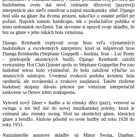
hudobnému svetu dal nové vnímanie džezovej (jazzovej)
interpretácie ako niečo emotívne a najmä muzikantsky silné. Django
hral sóla na gitare iba dvoma prstami, nakoľko o ostatné prišiel pri
požiari. Napriek tomuto handicapu, nik z poslucháčov publika si
tento nedostatok nevšimol. Tak skvostne si upravil svoje skladby, že
hra na gitare v jeho rukách bola virtuózna.
Django Reinhardt ovplyvnil svoju hrou veľa významných
hudobníkov a excelentných interpretov, ktorí sa inšpirovali hrou
Djanga Reinhardta (Stephane Grappelli – huslista, Jean – Luc Ponty
– priekopník akustických huslí). Django Reinhardt založil
svetoznámy Hot Club Quintet spolu so Stéphane Grappelim Pre toto
hudobné teleso bolo výnimočné, že bolo založené výlučne zo
strunových nástrojov. Uvedená zvuková podoba kvintetu bola
ojedinelá, ale novátorská a zvukovo zaujímavá. Takéto zloženie
hudobnej skupiny dávalo priestor pre virtuózne interpretačné
zaskvenie sa členov tohto zoskupenia.
Vytvoril nový žáner v hudbe a to rómsky džez (jazz), venoval sa
swingu a ten tiež dal do novej muzikantskej polohy, ktorá je
vnímaná ako rómsky swing. Hral na akustickej gitare, klasickej
gitare a bendžo. Aktívne pôsobil vo svete hudby od roku 1928 do
roku 1953.
Najznámejšie autorove skladby sú Minor Swing, Daphne,