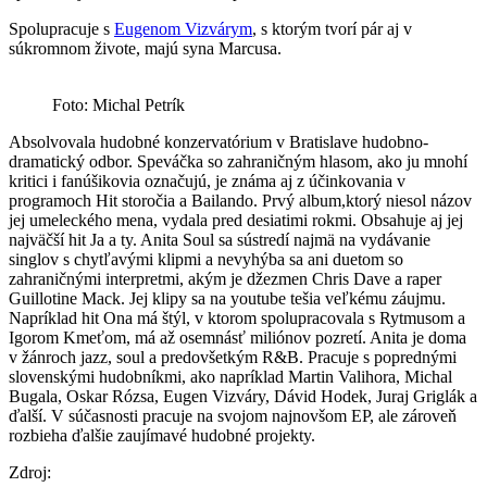
Spolupracuje s
Eugenom Vizvárym
, s ktorým tvorí pár aj v
súkromnom živote, majú syna Marcusa.
Foto: Michal Petrík
Absolvovala hudobné konzervatórium v Bratislave hudobno-
dramatický odbor. Speváčka so zahraničným hlasom, ako ju mnohí
kritici i fanúšikovia označujú, je známa aj z účinkovania v
programoch Hit storočia a Bailando. Prvý album,ktorý niesol názov
jej umeleckého mena, vydala pred desiatimi rokmi. Obsahuje aj jej
najväčší hit Ja a ty. Anita Soul sa sústredí najmä na vydávanie
singlov s chytľavými klipmi a nevyhýba sa ani duetom so
zahraničnými interpretmi, akým je džezmen Chris Dave a raper
Guillotine Mack. Jej klipy sa na youtube tešia veľkému záujmu.
Napríklad hit Ona má štýl, v ktorom spolupracovala s Rytmusom a
Igorom Kmeťom, má až osemnásť miliónov pozretí. Anita je doma
v žánroch jazz, soul a predovšetkým R&B. Pracuje s poprednými
slovenskými hudobníkmi, ako napríklad Martin Valihora, Michal
Bugala, Oskar Rózsa, Eugen Vizváry, Dávid Hodek, Juraj Griglák a
ďalší. V súčasnosti pracuje na svojom najnovšom EP, ale zároveň
rozbieha ďalšie zaujímavé hudobné projekty.
Zdroj: