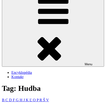
Menu
Encyklopédia
Kontakt
Tag: Hudba
B
C
D
F
G
H
J
K
Ľ
O
P
R
Š
V