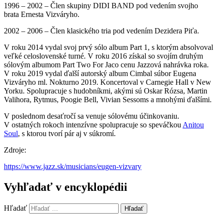
1996 – 2002 – Člen skupiny DIDI BAND pod vedením svojho
brata Ernesta Vizváryho.
2002 – 2006 – Člen klasického tria pod vedením Dezidera Piťa.
V roku 2014 vydal svoj prvý sólo album Part 1, s ktorým absolvoval
veľké celoslovenské turné. V roku 2016 získal so svojím druhým
sólovým albumom Part Two For Jaco cenu Jazzová nahrávka roka.
V roku 2019 vydal ďalší autorský album Cimbal súbor Eugena
Vizváryho ml. Nokturno 2019. Koncertoval v Carnegie Hall v New
Yorku. Spolupracuje s hudobníkmi, akými sú Oskar Rózsa, Martin
Valihora, Rytmus, Poogie Bell, Vivian Sessoms a mnohými ďalšími.
V poslednom desaťročí sa venuje sólovému účinkovaniu.
V ostatných rokoch intenzívne spolupracuje so speváčkou
Anitou
Soul
, s ktorou tvorí pár aj v súkromí.
Zdroje:
https://www.jazz.sk/musicians/eugen-vizvary
Vyhľadať v encyklopédii
Hľadať
Hľadať