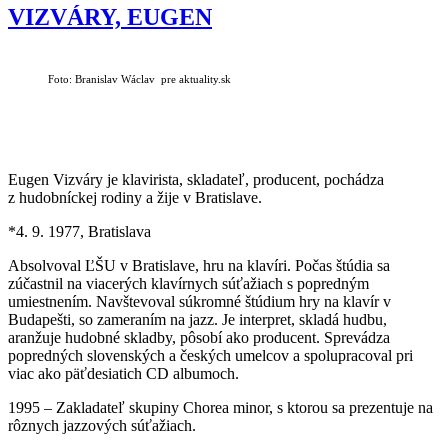
VIZVÁRY, EUGEN
Foto: Branislav Wáclav pre aktuality.sk
Eugen Vizváry je klavirista, skladateľ, producent, pochádza
z hudobníckej rodiny a žije v Bratislave.
*4. 9. 1977, Bratislava
Absolvoval ĽŠU v Bratislave, hru na klavíri. Počas štúdia sa
zúčastnil na viacerých klavírnych súťažiach s popredným
umiestnením. Navštevoval súkromné štúdium hry na klavír v
Budapešti, so zameraním na jazz. Je interpret, skladá hudbu,
aranžuje hudobné skladby, pôsobí ako producent. Sprevádza
popredných slovenských a českých umelcov a spolupracoval pri
viac ako päťdesiatich CD albumoch.
1995 – Zakladateľ skupiny Chorea minor, s ktorou sa prezentuje na
rôznych jazzových súťažiach.