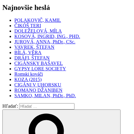
Najnovšie heslá
POLAKOVIČ, KAMIL
ČIKÓŠ TERI
DOLEŽELOVÁ, MÍLA
KOSOVÁ, INGRID, ING., PHD.
JUROVÁ, ANNA, PhDr., CSc.
VAVREK, ŠTEFAN
BÍLÁ, VĚRA
DRÁFI, ŠTEFAN
CIGÁNSKY BAŠAVEL
GYPSY LORE SOCIETY
Romski kováči
KOZA (2015)
CIGÁNI V UHORSKU
ROMANO DŽANIBEN
SAMKO, MILAN, PhDr., PhD.
Hľadať: