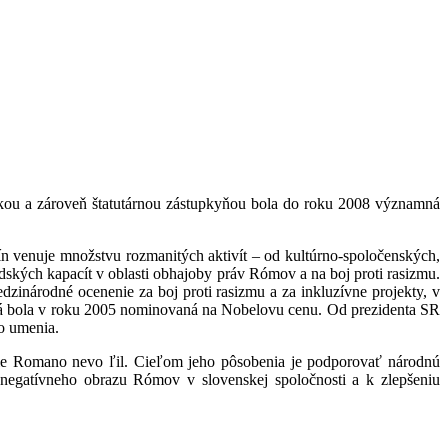
ou a zároveň štatutárnou zástupkyňou bola do roku 2008 významná
venuje množstvu rozmanitých aktivít – od kultúrno-spoločenských,
kých kapacít v oblasti obhajoby práv Rómov a na boj proti rasizmu.
zinárodné ocenenie za boj proti rasizmu a za inkluzívne projekty, v
anová bola v roku 2005 nominovaná na Nobelovu cenu. Od prezidenta SR
ho umenia.
cie Romano nevo ľil. Cieľom jeho pôsobenia je podporovať národnú
gatívneho obrazu Rómov v slovenskej spoločnosti a k zlepšeniu