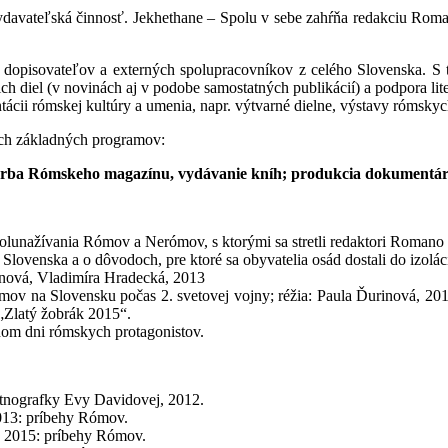
vydavateľská činnosť. Jekhethane – Spolu v sebe zahŕňa redakciu Rom
v, dopisovateľov a externých spolupracovníkov z celého Slovenska. 
ich diel (v novinách aj v podobe samostatných publikácií) a podpora li
ntácii rómskej kultúry a umenia, napr. výtvarné dielne, výstavy rómsk
roch základných programov:
vorba Rómskeho magazínu, vydávanie kníh; produkcia dokumentár
olunažívania Rómov a Nerómov, s ktorými sa stretli redaktori Romano n
lovenska a o dôvodoch, pre ktoré sa obyvatelia osád dostali do izolác
inová, Vladimíra Hradecká, 2013
v na Slovensku počas 2. svetovej vojny; réžia: Paula Ďurinová, 2013. 
 „Zlatý žobrák 2015“.
nom dni rómskych protagonistov.
etnografky Evy Davidovej, 2012.
013: príbehy Rómov.
, 2015: príbehy Rómov.