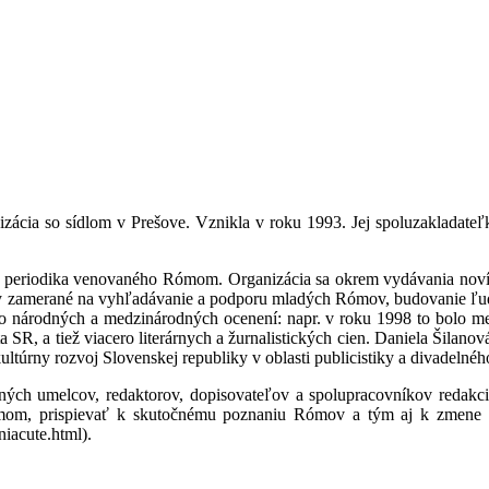
a so sídlom v Prešove. Vznikla v roku 1993. Jej spoluzakladateľk
 periodika venovaného Rómom. Organizácia sa okrem vydávania novín 
y zamerané na vyhľadávanie a podporu mladých Rómov, budovanie ľuds
o národných a medzinárodných ocenení: napr. v roku 1998 to bolo med
nta SR, a tiež viacero literárnych a žurnalistických cien. Daniela Šil
kultúrny rozvoj Slovenskej republiky v oblasti publicistiky a divadelné
arných umelcov, redaktorov, dopisovateľov a spolupracovníkov redak
mom, prispievať k skutočnému poznaniu Rómov a tým aj k zmene ne
iacute.html).