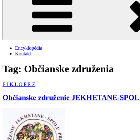
Encyklopédia
Kontakt
Tag: Občianske združenia
E
I
K
L
O
P
R
Z
Občianske združenie JEKHETANE-SPO