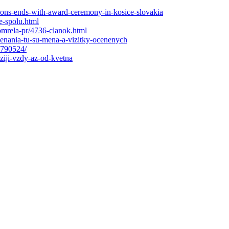
visions-ends-with-award-ceremony-in-kosice-slovakia
e-spolu.html
zomrela-pr/4736-clanok.html
enania-tu-su-mena-a-vizitky-ocenenych
790524/
iji-vzdy-az-od-kvetna