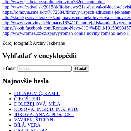
http://www.jekhetane-spolu.net/o-zdru382eniacute.html
http://www.festival.sk/2015/sk/ifolt/news/21st-festival-of-local-tele
https://romovia.sme.sk/c/7872584/filmovy-uspech-zdruzenia-jekhetan
http://skolskyservis.teraz.sk/zaujimavosti/daniela-hivesova-silanova-
http://www.tvnoviny.sk/domace/1854110_andrej-kiska-udelil-vyznam
https://sk-sk.facebook.com/Romano-Nevo-%C4%BDil-10150093457
http://www.romea.cz/cz/zpravy/roman-conka-noviny-romano-nevo-li-z
Zdroj fotografií: Archív Jekhetane
Vyhľadať v encyklopédii
Hľadať
Hľadať
Najnovšie heslá
POLAKOVIČ, KAMIL
ČIKÓŠ TERI
DOLEŽELOVÁ, MÍLA
KOSOVÁ, INGRID, ING., PHD.
JUROVÁ, ANNA, PhDr., CSc.
VAVREK, ŠTEFAN
BÍLÁ, VĚRA
DRÁFI, ŠTEFAN