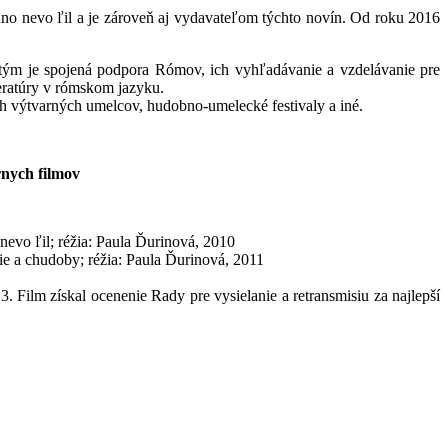
ano nevo ľil a je zároveň aj vydavateľom týchto novín. Od roku 2016
S tým je spojená podpora Rómov, ich vyhľadávanie a vzdelávanie pre
teratúry v rómskom jazyku.
ych výtvarných umelcov, hudobno-umelecké festivaly a iné.
nych filmov
evo ľil; réžia: Paula Ďurinová, 2010
ie a chudoby; réžia: Paula Ďurinová, 2011
Film získal ocenenie Rady pre vysielanie a retransmisiu za najlepší