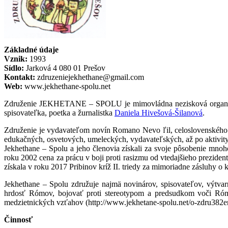
Základné údaje
Vznik:
1993
Sídlo:
Jarková 4 080 01 Prešov
Kontakt:
zdruzeniejekhethane@gmail.com
Web:
www.jekhethane-spolu.net
Združenie JEKHETANE – SPOLU je mimovládna nezisková organizáci
spisovateľka, poetka a žurnalistka
Daniela Hivešová-Šilanová
.
Združenie je vydavateľom novín Romano Nevo ľil, celoslovenského
edukačných, osvetových, umeleckých, vydavateľských, až po aktivit
Jekhethane – Spolu a jeho členovia získali za svoje pôsobenie mnoh
roku 2002 cena za prácu v boji proti rasizmu od vtedajšieho prezide
získala v roku 2017 Pribinov kríž II. triedy za mimoriadne zásluhy o 
Jekhethane – Spolu združuje najmä novinárov, spisovateľov, výtv
hrdosť Rómov, bojovať proti stereotypom a predsudkom voči Ró
medzietnických vzťahov (http://www.jekhetane-spolu.net/o-zdru382en
Činnosť