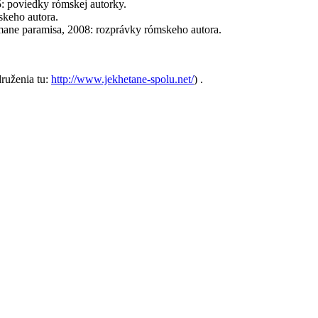
: poviedky rómskej autorky.
skeho autora.
mane paramisa, 2008: rozprávky rómskeho autora.
ruženia tu:
http://www.jekhetane-spolu.net/
) .