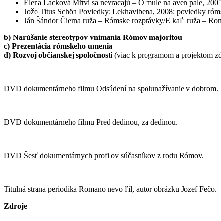
Elena Lacková Mŕtvi sa nevracajú – O mule na aven pale, 2005
Jožo Titus Schӧn Poviedky: Lekhavibena, 2008: poviedky róm
Ján Šándor Čierna ruža – Rómske rozprávky/E kaľi ruža – Ro
b) Narúšanie stereotypov vnímania Rómov majoritou
c) Prezentácia rómskeho umenia
d) Rozvoj občianskej spoločnosti
(viac k programom a projektom zd
DVD dokumentárneho filmu Odsúdení na spolunažívanie v dobrom.
DVD dokumentárneho filmu Pred dedinou, za dedinou.
DVD Šesť dokumentárnych profilov súčasníkov z rodu Rómov.
Titulná strana periodika Romano nevo ľil, autor obrázku Jozef Fečo.
Zdroje