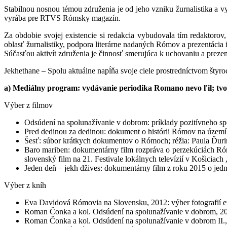
Stabilnou nosnou témou združenia je od jeho vzniku žurnalistika a 
vyrába pre RTVS Rómsky magazín.
Za obdobie svojej existencie si redakcia vybudovala tím redaktoro
oblasť žurnalistiky, podpora literárne nadaných Rómov a prezentácia 
Súčasťou aktivít združenia je činnosť smerujúca k uchovaniu a preze
Jekhethane – Spolu aktuálne napĺňa svoje ciele prostredníctvom šty
a) Mediálny program: vydávanie periodika Romano nevo ľil; t
Výber z filmov
Odsúdení na spolunažívanie v dobrom: príklady pozitívneho sp
Pred dedinou za dedinou: dokument o histórii Rómov na území S
Šesť: súbor krátkych dokumentov o Rómoch; réžia: Paula Ďur
Baro mariben: dokumentárny film rozpráva o perzekúciách Rómo
slovenský film na 21. Festivale lokálnych televízií v Košiciach
Jeden deň – jekh džives: dokumentárny film z roku 2015 o jed
Výber z kníh
Eva Davidová Rómovia na Slovensku, 2012: výber fotografií 
Roman Čonka a kol. Odsúdení na spolunažívanie v dobrom, 2
Roman Čonka a kol. Odsúdení na spolunažívanie v dobrom II.