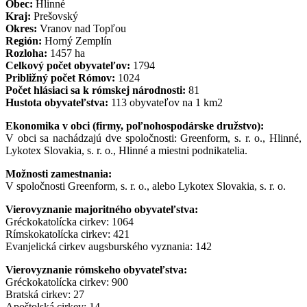
Obec:
Hlinné
Kraj:
Prešovský
Okres:
Vranov nad Topľou
Región:
Horný Zemplín
Rozloha:
1457 ha
Celkový počet obyvateľov:
1794
Približný počet Rómov:
1024
Počet hlásiaci sa k rómskej národnosti:
81
Hustota obyvateľstva:
113 obyvateľov na 1 km2
Ekonomika v obci (firmy, poľnohospodárske družstvo):
V obci sa nachádzajú dve spoločnosti: Greenform, s. r. o., Hlinné,
Lykotex Slovakia, s. r. o., Hlinné a miestni podnikatelia.
Možnosti zamestnania:
V spoločnosti Greenform, s. r. o., alebo Lykotex Slovakia, s. r. o.
Vierovyznanie majoritného obyvateľstva:
Gréckokatolícka cirkev: 1064
Rímskokatolícka cirkev: 421
Evanjelická cirkev augsburského vyznania: 142
Vierovyznanie rómskeho obyvateľstva:
Gréckokatolícka cirkev: 900
Bratská cirkev: 27
Apoštolská cirkev: 14