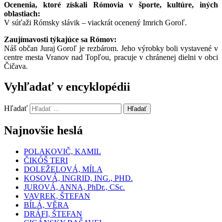
Ocenenia, ktoré získali Rómovia v športe, kultúre, iných
oblastiach:
V súťaži Rómsky slávik – viackrát ocenený Imrich Goroľ.
Zaujímavosti týkajúce sa Rómov:
Náš občan Juraj Goroľ je rezbárom. Jeho výrobky boli vystavené v
centre mesta Vranov nad Topľou, pracuje v chránenej dielni v obci
Čičava.
Vyhľadať v encyklopédii
Hľadať
Hľadať
Najnovšie heslá
POLAKOVIČ, KAMIL
ČIKÓŠ TERI
DOLEŽELOVÁ, MÍLA
KOSOVÁ, INGRID, ING., PHD.
JUROVÁ, ANNA, PhDr., CSc.
VAVREK, ŠTEFAN
BÍLÁ, VĚRA
DRÁFI, ŠTEFAN