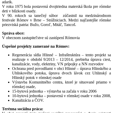
adarik.
V roku 1975 bola postavená dvojtriedna materská škola pre rómske
deti v blízkosti osady.
V 90. rokoch sa tanečný súbor zúčastnil na medzinárodnom
festivale Rómov v Brne – Strážniciach. Medzi najčastejšie rómske
priezviská patria: Bužo, Goroľ, Mitáč, Tancoš.
Správa obce:
V obecnom zastupiteľstve sú zastúpení Rómovia
Úspešné projekty zamerané na Rómov:
Regenerácia sídla Hlinné – Infraštruktúra – tento projekt sa
realizuje v období 9/2013 – 12/2014, prebieha úprava ciest,
kanalizácie, vody, elektriny, VN prípojky a NN rozvodov
Ochrana pred povodňami v obci Hlinné – úprava Hlinského a
Uhliskového potoka, úprava dvoch lávok cez Uhlinský a
Hlinský potok v rómskej osade
Výstavba Komunitného centra, ktoré je situované priamo v
rómskej osade,
15-bytová jednotka – výstavba sa začala v roku 2006
10-bytová jednotka – postavená v rómskej osade v roku 2008,
Kanalizácia a ČOV.
Terénna sociálna práca: