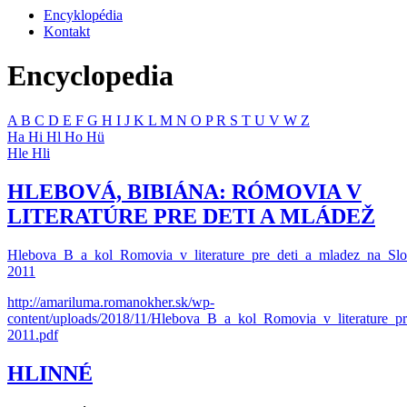
Encyklopédia
Kontakt
Encyclopedia
A
B
C
D
E
F
G
H
I
J
K
L
M
N
O
P
R
S
T
U
V
W
Z
Ha
Hi
Hl
Ho
Hü
Hle
Hli
HLEBOVÁ, BIBIÁNA: RÓMOVIA V
LITERATÚRE PRE DETI A MLÁDEŽ
Hlebova_B_a_kol_Romovia_v_literature_pre_deti_a_mladez_na_Slo
2011
http://amariluma.romanokher.sk/wp-
content/uploads/2018/11/Hlebova_B_a_kol_Romovia_v_literature_p
2011.pdf
HLINNÉ