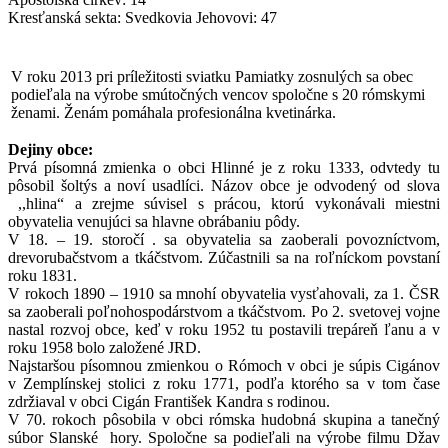
Kresťanská sekta: Svedkovia Jehovovi: 47
V roku 2013 pri príležitosti sviatku Pamiatky zosnulých sa obec
podieľala na výrobe smútočných vencov spoločne s 20 rómskymi
ženami. Ženám pomáhala profesionálna kvetinárka.
Dejiny obce:
Prvá písomná zmienka o obci Hlinné je z roku 1333, odvtedy tu
pôsobil šoltýs a noví usadlíci. Názov obce je odvodený od slova
,,hlina“ a zrejme súvisel s prácou, ktorú vykonávali miestni
obyvatelia venujúci sa hlavne obrábaniu pôdy.
V 18. – 19. storočí . sa obyvatelia sa zaoberali povozníctvom,
drevorubačstvom a tkáčstvom. Zúčastnili sa na roľníckom povstaní
roku 1831.
V rokoch 1890 – 1910 sa mnohí obyvatelia vysťahovali, za 1. ČSR
sa zaoberali poľnohospodárstvom a tkáčstvom. Po 2. svetovej vojne
nastal rozvoj obce, keď v roku 1952 tu postavili trepáreň ľanu a v
roku 1958 bolo založené JRD.
Najstaršou písomnou zmienkou o Rómoch v obci je súpis Cigánov
v Zemplínskej stolici z roku 1771, podľa ktorého sa v tom čase
zdržiaval v obci Cigán František Kandra s rodinou.
V 70. rokoch pôsobila v obci rómska hudobná skupina a tanečný
súbor Slanské hory. Spoločne sa podieľali na výrobe filmu Džav