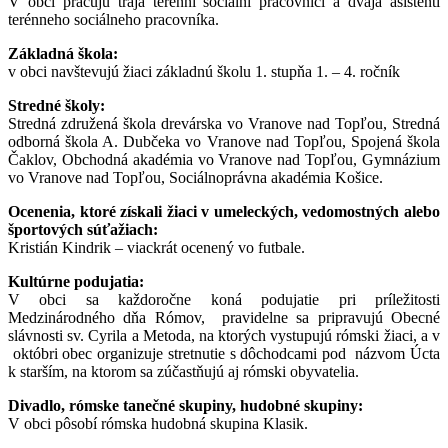
V obci pracujú traja terénni sociálni pracovníci a dvaja asistenti
terénneho sociálneho pracovníka.
Základná škola:
v obci navštevujú žiaci základnú školu 1. stupňa 1. – 4. ročník
Stredné školy:
Stredná združená škola drevárska vo Vranove nad Topľou, Stredná
odborná škola A. Dubčeka vo Vranove nad Topľou, Spojená škola
Čaklov, Obchodná akadémia vo Vranove nad Topľou, Gymnázium
vo Vranove nad Topľou, Sociálnoprávna akadémia Košice.
Ocenenia, ktoré získali žiaci v umeleckých, vedomostných alebo
športových súťažiach:
Kristián Kindrik – viackrát ocenený vo futbale.
Kultúrne podujatia:
V obci sa každoročne koná podujatie pri príležitosti
Medzinárodného dňa Rómov, pravidelne sa pripravujú Obecné
slávnosti sv. Cyrila a Metoda, na ktorých vystupujú rómski žiaci, a v
októbri obec organizuje stretnutie s dôchodcami pod názvom Úcta
k starším, na ktorom sa zúčastňujú aj rómski obyvatelia.
Divadlo, rómske tanečné skupiny, hudobné skupiny:
V obci pôsobí rómska hudobná skupina Klasik.