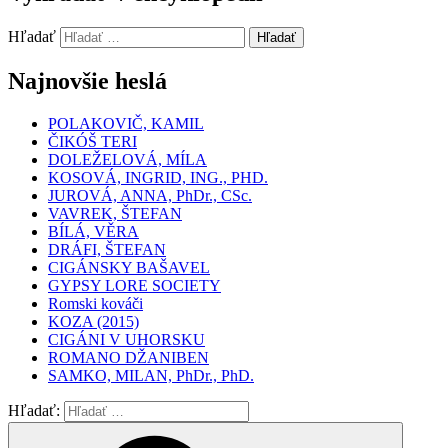
Hľadať
Hľadať
Najnovšie heslá
POLAKOVIČ, KAMIL
ČIKÓŠ TERI
DOLEŽELOVÁ, MÍLA
KOSOVÁ, INGRID, ING., PHD.
JUROVÁ, ANNA, PhDr., CSc.
VAVREK, ŠTEFAN
BÍLÁ, VĚRA
DRÁFI, ŠTEFAN
CIGÁNSKY BAŠAVEL
GYPSY LORE SOCIETY
Romski kováči
KOZA (2015)
CIGÁNI V UHORSKU
ROMANO DŽANIBEN
SAMKO, MILAN, PhDr., PhD.
Hľadať: