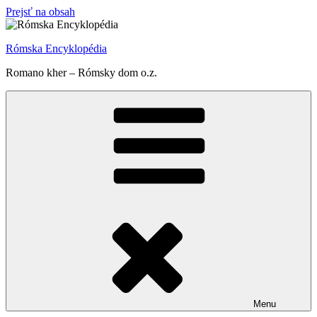
Prejsť na obsah
Rómska Encyklopédia
Romano kher – Rómsky dom o.z.
Menu