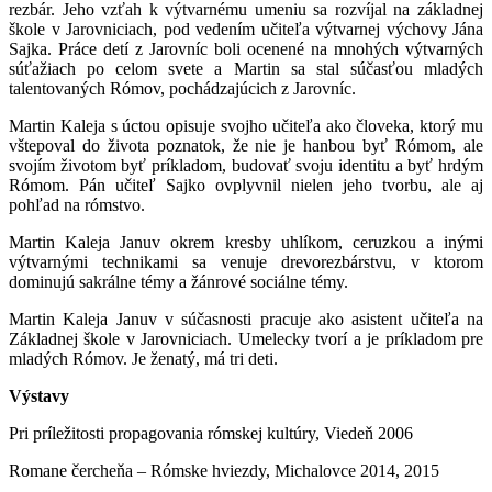
rezbár. Jeho vzťah k výtvarnému umeniu sa rozvíjal na základnej
škole v Jarovniciach, pod vedením učiteľa výtvarnej výchovy Jána
Sajka. Práce detí z Jarovníc boli ocenené na mnohých výtvarných
súťažiach po celom svete a Martin sa stal súčasťou mladých
talentovaných Rómov, pochádzajúcich z Jarovníc.
Martin Kaleja s úctou opisuje svojho učiteľa ako človeka, ktorý mu
vštepoval do života poznatok, že nie je hanbou byť Rómom, ale
svojím životom byť príkladom, budovať svoju identitu a byť hrdým
Rómom. Pán učiteľ Sajko ovplyvnil nielen jeho tvorbu, ale aj
pohľad na rómstvo.
Martin Kaleja Januv okrem kresby uhlíkom, ceruzkou a inými
výtvarnými technikami sa venuje drevorezbárstvu, v ktorom
dominujú sakrálne témy a žánrové sociálne témy.
Martin Kaleja Januv v súčasnosti pracuje ako asistent učiteľa na
Základnej škole v Jarovniciach. Umelecky tvorí a je príkladom pre
mladých Rómov. Je ženatý, má tri deti.
Výstavy
Pri príležitosti propagovania rómskej kultúry, Viedeň 2006
Romane čercheňa – Rómske hviezdy, Michalovce 2014, 2015