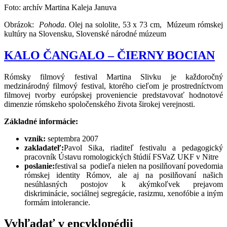
Foto: archív Martina Kaleja Januva
Obrázok:
Pohoda
. Olej na sololite, 53 x 73 cm, Múzeum rómskej
kultúry na Slovensku, Slovenské národné múzeum
KALO ČANGALO – ČIERNY BOCIAN
Rómsky filmový festival Martina Slivku je každoročný
medzinárodný filmový festival, ktorého cieľom je prostredníctvom
filmovej tvorby európskej proveniencie predstavovať hodnotové
dimenzie rómskeho spoločenského života širokej verejnosti.
Základné informácie:
vznik:
septembra 2007
zakladateľ:
Pavol Sika, riaditeľ festivalu a pedagogický
pracovník Ústavu romologických štúdií FSVaZ UKF v Nitre
poslanie:
festival sa podieľa nielen na posilňovaní povedomia
rómskej identity Rómov, ale aj na posilňovaní našich
nesúhlasných postojov k akýmkoľvek prejavom
diskriminácie, sociálnej segregácie, rasizmu, xenofóbie a iným
formám intolerancie.
Vyhľadať v encyklopédii