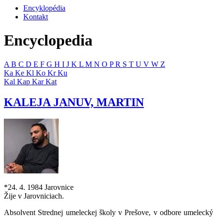
Encyklopédia
Kontakt
Encyclopedia
A
B
C
D
E
F
G
H
I
J
K
L
M
N
O
P
R
S
T
U
V
W
Z
Ka
Ke
Kl
Ko
Kr
Ku
Kal
Kap
Kar
Kat
KALEJA JANUV, MARTIN
*24. 4. 1984 Jarovnice
Žije v Jarovniciach.
Absolvent Strednej umeleckej školy v Prešove, v odbore umelecký