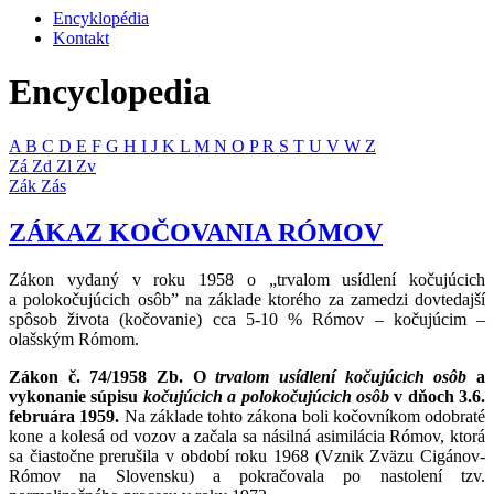
Encyklopédia
Kontakt
Encyclopedia
A
B
C
D
E
F
G
H
I
J
K
L
M
N
O
P
R
S
T
U
V
W
Z
Zá
Zd
Zl
Zv
Zák
Zás
ZÁKAZ KOČOVANIA RÓMOV
Zákon vydaný v roku 1958 o „trvalom usídlení kočujúcich
a polokočujúcich osôb” na základe ktorého za zamedzi dovtedajší
spôsob života (kočovanie) cca 5-10 % Rómov – kočujúcim –
olašským Rómom.
Zákon č. 74/1958 Zb. O
trvalom usídlení kočujúcich osôb
a
vykonanie súpisu
kočujúcich a polokočujúcich osôb
v dňoch 3.6.
februára 1959.
Na základe tohto zákona boli kočovníkom odobraté
kone a kolesá od vozov a začala sa násilná asimilácia Rómov, ktorá
sa čiastočne prerušila v období roku 1968 (Vznik Zväzu Cigánov-
Rómov na Slovensku) a pokračovala po nastolení tzv.