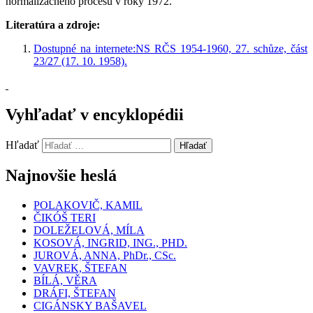
normalizačného procesu v roky 1972.
Literatúra a zdroje:
Dostupné na internete:
NS RČS 1954-1960, 27. schůze, část
23/27 (17. 10. 1958).
Vyhľadať v encyklopédii
Hľadať
Hľadať
Najnovšie heslá
POLAKOVIČ, KAMIL
ČIKÓŠ TERI
DOLEŽELOVÁ, MÍLA
KOSOVÁ, INGRID, ING., PHD.
JUROVÁ, ANNA, PhDr., CSc.
VAVREK, ŠTEFAN
BÍLÁ, VĚRA
DRÁFI, ŠTEFAN
CIGÁNSKY BAŠAVEL