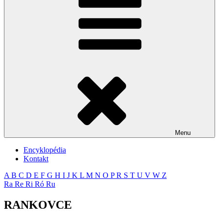
Menu
Encyklopédia
Kontakt
A
B
C
D
E
F
G
H
I
J
K
L
M
N
O
P
R
S
T
U
V
W
Z
Ra
Re
Ri
Ró
Ru
RANKOVCE