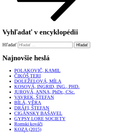
Vyhľadať v encyklopédii
Hľadať
Hľadať
Najnovšie heslá
POLAKOVIČ, KAMIL
ČIKÓŠ TERI
DOLEŽELOVÁ, MÍLA
KOSOVÁ, INGRID, ING., PHD.
JUROVÁ, ANNA, PhDr., CSc.
VAVREK, ŠTEFAN
BÍLÁ, VĚRA
DRÁFI, ŠTEFAN
CIGÁNSKY BAŠAVEL
GYPSY LORE SOCIETY
Romski kováči
KOZA (2015)