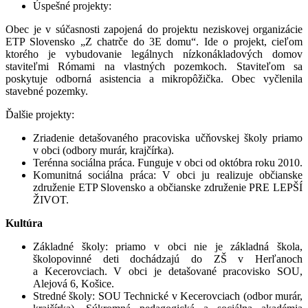
Úspešné projekty:
Obec je v súčasnosti zapojená do projektu neziskovej organizácie
ETP Slovensko „Z chatrče do 3E domu“. Ide o projekt, cieľom
ktorého je vybudovanie legálnych nízkonákladových domov
staviteľmi Rómami na vlastných pozemkoch. Staviteľom sa
poskytuje odborná asistencia a mikropôžička. Obec vyčlenila
stavebné pozemky.
Ďalšie projekty:
Zriadenie detašovaného pracoviska učňovskej školy priamo
v obci (odbory murár, krajčírka).
Terénna sociálna práca. Funguje v obci od októbra roku 2010.
Komunitná sociálna práca: V obci ju realizuje občianske
združenie ETP Slovensko a občianske združenie PRE LEPŠÍ
ŽIVOT.
Kultúra
Základné školy: priamo v obci nie je základná škola,
školopovinné deti dochádzajú do ZŠ v Herľanoch
a Kecerovciach. V obci je detašované pracovisko SOU,
Alejová 6, Košice.
Stredné školy: SOU Technické v Kecerovciach (odbor murár,