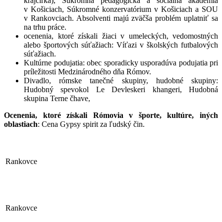
krajčírka), Súkromná pedagogická a sociálna akadémia
v Košiciach, Súkromné konzervatórium v Košiciach a SOU
v Rankovciach. Absolventi majú zväčša problém uplatniť sa
na trhu práce.
ocenenia, ktoré získali žiaci v umeleckých, vedomostných
alebo športových súťažiach: Víťazi v školských futbalových
súťažiach.
Kultúrne podujatia: obec sporadicky usporadúva podujatia pri
príležitosti Medzinárodného dňa Rómov.
Divadlo, rómske tanečné skupiny, hudobné skupiny:
Hudobný spevokol Le Devleskeri khangeri, Hudobná
skupina Terne čhave,
Ocenenia, ktoré získali Rómovia v športe, kultúre, iných
oblastiach
: Cena Gypsy spirit za ľudský čin.
Rankovce
Rankovce