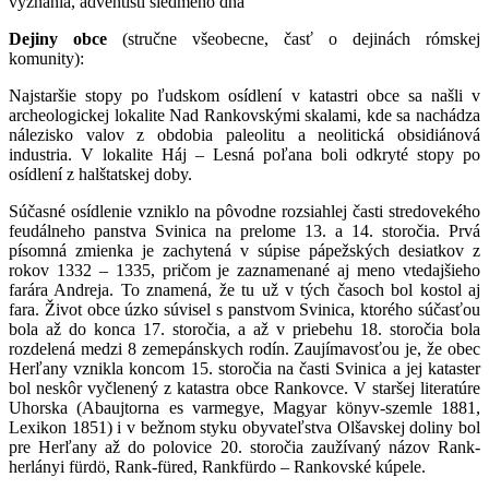
vyznania, adventisti siedmeho dňa
Dejiny obce
(stručne všeobecne, časť o dejinách rómskej
komunity):
Najstaršie stopy po ľudskom osídlení v katastri obce sa našli v
archeologickej lokalite Nad Rankovskými skalami, kde sa nachádza
nálezisko valov z obdobia paleolitu a neolitická obsidiánová
industria. V lokalite Háj – Lesná poľana boli odkryté stopy po
osídlení z halštatskej doby.
Súčasné osídlenie vzniklo na pôvodne rozsiahlej časti stredovekého
feudálneho panstva Svinica na prelome 13. a 14. storočia. Prvá
písomná zmienka je zachytená v súpise pápežských desiatkov z
rokov 1332 – 1335, pričom je zaznamenané aj meno vtedajšieho
farára Andreja. To znamená, že tu už v tých časoch bol kostol aj
fara. Život obce úzko súvisel s panstvom Svinica, ktorého súčasťou
bola až do konca 17. storočia, a až v priebehu 18. storočia bola
rozdelená medzi 8 zemepánskych rodín. Zaujímavosťou je, že obec
Herľany vznikla koncom 15. storočia na časti Svinica a jej kataster
bol neskôr vyčlenený z katastra obce Rankovce. V staršej literatúre
Uhorska (Abaujtorna es varmegye, Magyar könyv-szemle 1881,
Lexikon 1851) i v bežnom styku obyvateľstva Olšavskej doliny bol
pre Herľany až do polovice 20. storočia zaužívaný názov Rank-
herlányi fürdö, Rank-füred, Rankfürdo – Rankovské kúpele.