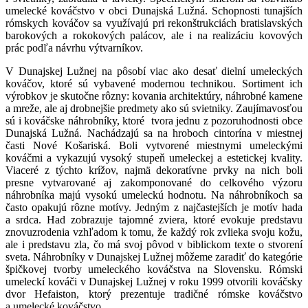
umelecké kováčstvo v obci Dunajská Lužná. Schopnosti tunajších
rómskych kováčov sa využívajú pri rekonštrukciách bratislavských
barokových a rokokových palácov, ale i na realizáciu kovových
prác podľa návrhu výtvarníkov.
V Dunajskej Lužnej na pôsobí viac ako desať dielní umeleckých
kováčov, ktoré sú vybavené modernou technikou. Sortiment ich
výrobkov je skutočne rôzny: kovania architektúry, náhrobné kamene
a mreže, ale aj drobnejšie predmety ako sú svietniky. Zaujímavosťou
sú i kováčske náhrobníky, ktoré tvora jednu z pozoruhodnosti obce
Dunajská Lužná. Nachádzajú sa na hroboch cintorína v miestnej
časti Nové Košariská. Boli vytvorené miestnymi umeleckými
kováčmi a vykazujú vysoký stupeň umeleckej a estetickej kvality.
Viaceré z týchto krížov, najmä dekoratívne prvky na nich boli
presne vytvarované aj zakomponované do celkového výzoru
náhrobníka majú vysokú umeleckú hodnotu. Na náhrobníkoch sa
často opakujú rôzne motívy. Jedným z najčastejších je motív hada
a srdca. Had zobrazuje tajomné zviera, ktoré evokuje predstavu
znovuzrodenia vzhľadom k tomu, že každý rok zvlieka svoju kožu,
ale i predstavu zla, čo má svoj pôvod v biblickom texte o stvorení
sveta. Náhrobníky v Dunajskej Lužnej môžeme zaradiť do kategórie
špičkovej tvorby umeleckého kováčstva na Slovensku. Rómski
umeleckí kováči v Dunajskej Lužnej v roku 1999 otvorili kováčsky
dvor Hefaiston, ktorý prezentuje tradičné rómske kováčstvo
a umelecké kováčstvo.