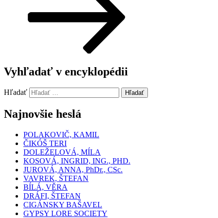
Vyhľadať v encyklopédii
Hľadať
Hľadať
Najnovšie heslá
POLAKOVIČ, KAMIL
ČIKÓŠ TERI
DOLEŽELOVÁ, MÍLA
KOSOVÁ, INGRID, ING., PHD.
JUROVÁ, ANNA, PhDr., CSc.
VAVREK, ŠTEFAN
BÍLÁ, VĚRA
DRÁFI, ŠTEFAN
CIGÁNSKY BAŠAVEL
GYPSY LORE SOCIETY