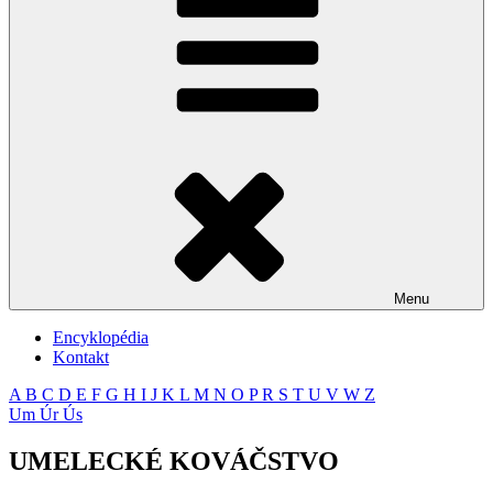
Menu
Encyklopédia
Kontakt
A
B
C
D
E
F
G
H
I
J
K
L
M
N
O
P
R
S
T
U
V
W
Z
Um
Úr
Ús
UMELECKÉ KOVÁČSTVO