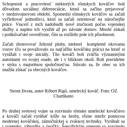
Schopnosti a pracovitosť niektorých rómskych kováčov boli
dôvodom sociálnej diferenciácie, ktorá sa začína prejavovať
v medzivojnovom období. Spomedzi rómskych kováčov sa začali
vyčleňovať jednotlivci, ktorí sa začali orientovať na náročnejšie
práce. Viacerí z nich nadobudli nové zručnosti počas vojenskej
služby a naplno ich využili až po návrate domov. Mnohí získali
i podkúvačské osvedčenie, čím sa rozšírilo pole ich pôsobnosti.
Začali zhotovovať železné pluhy, niektorí kompletné okovania
vozov (čo sa považovalo za najťažšiu kováčsku prácu) na ktoré si
vyrážali i svoje iniciály. Títo kováči boli zväčša významnými
autoritami vo svojej osade, ale i v blízkom okolí. Boli pravidelne
v styku s majoritnou spoločnosťou. Stávalo sa, že obec sa ich
snažila získať za obecných kováčov.
Strom života, autor Róbert Rigó, umelecký kováč. Foto: OZ
Chartikano
Po druhej svetovej vojne sa rozvinulo rómske umelecké kováčstvo
a kováči začali vyrábať kríže na hroby, rôzne mreže pomocou
modernej kováčskej, zámočníckej a zváracej techniky. Vyrábali sa
i svietniky, zábradlia a lavičky. Špecifickým smerom sa rozvinulo