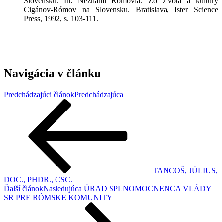
Slovensku. In: Neznámi Rómovia. Zo života a kultúry
Cigánov-Rómov na Slovensku. Bratislava, Ister Science
Press, 1992, s. 103-111.
Navigácia v článku
Predchádzajúci článok
Predchádzajúca
TANCOŠ, JÚLIUS,
DOC., PHDR., CSC.
Ďalší článok
Nasledujúca
ÚRAD SPLNOMOCNENCA VLÁDY
SR PRE RÓMSKE KOMUNITY