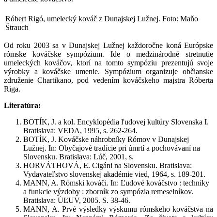
Róbert Rigó, umelecký kováč z Dunajskej Lužnej. Foto: Maňo
Štrauch
Od roku 2003 sa v Dunajskej Lužnej každoročne koná Európske
rómske kováčske sympózium. Ide o medzinárodné stretnutie
umeleckých kováčov, ktorí na tomto sympóziu prezentujú svoje
výrobky a kováčske umenie. Sympózium organizuje občianske
združenie Chartikano, pod vedením kováčskeho majstra Róberta
Riga.
Literatúra:
BOTÍK, J. a kol. Encyklopédia ľudovej kultúry Slovenska I.
Bratislava: VEDA, 1995, s. 262-264.
BOTÍK, J. Kováčske náhrobníky Rómov v Dunajskej
Lužnej. In: Obyčajové tradície pri úmrtí a pochovávaní na
Slovensku. Bratislava: Lúč, 2001, s.
HORVÁTHOVÁ, E. Cigáni na Slovensku. Bratislava:
Vydavateľstvo slovenskej akadémie vied, 1964, s. 189-201.
MANN, A. Rómski kováči. In: Ľudové kováčstvo : techniky
a funkcie výzdoby : zborník zo sympózia remeselníkov.
Bratislava: ÚĽUV, 2005. S. 38-46.
MANN, A. Prvé výsledky výskumu rómskeho kováčstva na