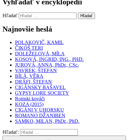
Vyhľadať v encyklopédii
Hľadať
Hľadať
Najnovšie heslá
POLAKOVIČ, KAMIL
ČIKÓŠ TERI
DOLEŽELOVÁ, MÍLA
KOSOVÁ, INGRID, ING., PHD.
JUROVÁ, ANNA, PhDr., CSc.
VAVREK, ŠTEFAN
BÍLÁ, VĚRA
DRÁFI, ŠTEFAN
CIGÁNSKY BAŠAVEL
GYPSY LORE SOCIETY
Romski kováči
KOZA (2015)
CIGÁNI V UHORSKU
ROMANO DŽANIBEN
SAMKO, MILAN, PhDr., PhD.
Hľadať: