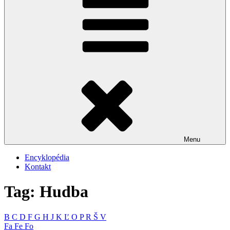
Menu
Encyklopédia
Kontakt
Tag: Hudba
B
C
D
F
G
H
J
K
Ľ
O
P
R
Š
V
Fa
Fe
Fo