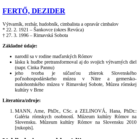
FERTŐ, DEZIDER
Výtvarník, rezbár, hudobník, cimbalista a opravár cimbalov
* 22. 2. 1921 – Šankovce (okres Revúca)
† 27. 3. 1996 – Rimavská Sobota
Základné údaje:
narodil sa v rodine maďarských Rómov
lásku k hudbe pretransformoval aj do svojich výtvarných diel
(napr. Cinka Pannu)
jeho tvorba je súčasťou zbierok Slovenského
poľnohospodárskeho múzea v Nitre a gemersko-
malohontského múzea v Rimavskej Sobote, Múzea rómskej
kultúry v Brne
Literatúra/zdroje:
MANN, Arne, PhDr., CSc. a ZELINOVÁ, Hana, PhDr.:
Galéria rómskych osobností. Múzeum kultúry Rómov na
Slovensku. Múzeum kultúry Rómov na Slovensku 2010
[rukopis].