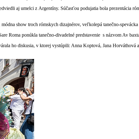
edviedli aj umelci z Argentíny. Súčasťou podujatia bola prezentácia 
ola módna show troch rómskych dizajnérov, veľkolepá tanečno-speváck
na Sare Roma ponúkla tanečno-divadelné predstavenie s názvom Av baxta
árala ho diskusia, v ktorej vystúpili: Anna Koptová, Jana Horváthová