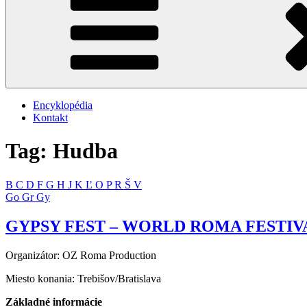
Encyklopédia
Kontakt
Tag: Hudba
B
C
D
F
G
H
J
K
Ľ
O
P
R
Š
V
Go
Gr
Gy
GYPSY FEST – WORLD ROMA FESTIV
Organizátor: OZ Roma Production
Miesto konania: Trebišov/Bratislava
Základné informácie