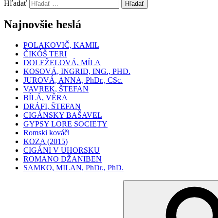
Hľadať
Hľadať
Najnovšie heslá
POLAKOVIČ, KAMIL
ČIKÓŠ TERI
DOLEŽELOVÁ, MÍLA
KOSOVÁ, INGRID, ING., PHD.
JUROVÁ, ANNA, PhDr., CSc.
VAVREK, ŠTEFAN
BÍLÁ, VĚRA
DRÁFI, ŠTEFAN
CIGÁNSKY BAŠAVEL
GYPSY LORE SOCIETY
Romski kováči
KOZA (2015)
CIGÁNI V UHORSKU
ROMANO DŽANIBEN
SAMKO, MILAN, PhDr., PhD.