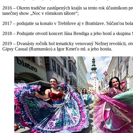
2016 – Okrem tradične zastúpených krajín sa tento rok účastníkom pr
tanečnej show „Noc v rómskom tábore“;
2017 – podujatie sa konalo v Trebišove aj v Bratislave. Súčasťou b
2018 – Podujatie otvoril koncert Jána Bendiga a jeho hostí a skupi
2019 – Dvanásty ročník bol tematicky venovaný Nežnej revolúcii, otv
Gipsy Casual (Rumunsko) a Igor Kmeťo ml. a jeho hostia.