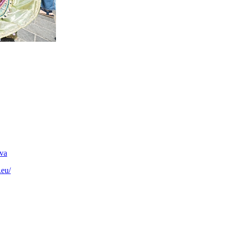
ava
.eu/