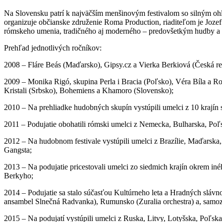
Na Slovensku patrí k najväčším menšinovým festivalom so silným ohl
organizuje občianske združenie Roma Production, riaditeľom je Jozef 
rómskeho umenia, tradičného aj moderného – predovšetkým hudby a s
Prehľad jednotlivých ročníkov:
2008 – Fláre Beás (Maďarsko), Gipsy.cz a Vierka Berkiová (Česká re
2009 – Monika Rigó, skupina Perla i Bracia (Poľsko), Véra Bíla a R
Kristali (Srbsko), Bohemiens a Khamoro (Slovensko);
2010 – Na prehliadke hudobných skupín vystúpili umelci z 10 krají
2011 – Podujatie obohatili rómski umelci z Nemecka, Bulharska, Poľs
2012 – Na hudobnom festivale vystúpili umelci z Brazílie, Maďarska, 
Gangsta;
2013 – Na podujatie pricestovali umelci zo siedmich krajín okrem i
Berkyho;
2014 – Podujatie sa stalo súčasťou Kultúrneho leta a Hradných slávn
ansambel Slnečná Radvanka), Rumunsko (Zuralia orchestra) a, samo
2015 – Na podujatí vystúpili umelci z Ruska, Litvy, Lotyšska, Poľs