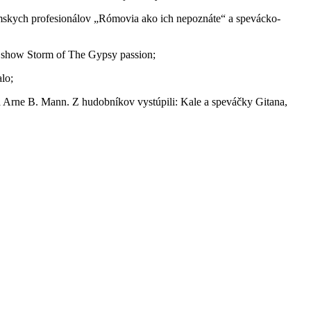
rómskych profesionálov „Rómovia ako ich nepoznáte“ a spevácko-
a show Storm of The Gypsy passion;
lo;
 a Arne B. Mann. Z hudobníkov vystúpili: Kale a speváčky Gitana,