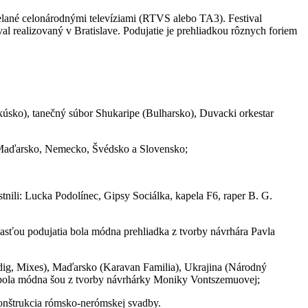
elané celonárodnými televíziami (RTVS alebo TA3). Festival
al realizovaný v Bratislave. Podujatie je prehliadkou rôznych foriem
úsko), tanečný súbor Shukaripe (Bulharsko), Duvacki orkestar
, Maďarsko, Nemecko, Švédsko a Slovensko;
tnili: Lucka Podolínec, Gipsy Sociálka, kapela F6, raper B. G.
asťou podujatia bola módna prehliadka z tvorby návrhára Pavla
endig, Mixes), Maďarsko (Karavan Familia), Ukrajina (Národný
 bola módna šou z tvorby návrhárky Moniky Vontszemuovej;
konštrukcia rómsko-nerómskej svadby.