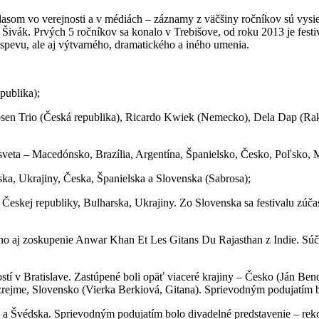
asom vo verejnosti a v médiách – záznamy z väčšiny ročníkov sú vysi
Šivák. Prvých 5 ročníkov sa konalo v Trebišove, od roku 2013 je festiv
pevu, ale aj výtvarného, dramatického a iného umenia.
publika);
osen Trio (Česká republika), Ricardo Kwiek (Nemecko), Dela Dap (Rak
n sveta – Macedónsko, Brazília, Argentína, Španielsko, Česko, Poľsko
ka, Ukrajiny, Česka, Španielska a Slovenska (Sabrosa);
Českej republiky, Bulharska, Ukrajiny. Zo Slovenska sa festivalu zúčas
ného aj zoskupenie Anwar Khan Et Les Gitans Du Rajasthan z Indie. Súč
ostí v Bratislave. Zastúpené boli opäť viaceré krajiny – Česko (Ján B
zrejme, Slovensko (Vierka Berkiová, Gitana). Sprievodným podujatím
ka a Švédska. Sprievodným podujatím bolo divadelné predstavenie – re