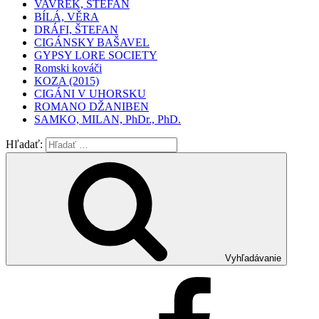
VAVREK, ŠTEFAN
BÍLÁ, VĚRA
DRÁFI, ŠTEFAN
CIGÁNSKY BAŠAVEL
GYPSY LORE SOCIETY
Romski kováči
KOZA (2015)
CIGÁNI V UHORSKU
ROMANO DŽANIBEN
SAMKO, MILAN, PhDr., PhD.
Hľadať:
Vyhľadávanie