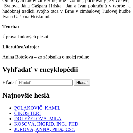
Od 50-tych rokov žil v Brne, kde i zomrel, pochovaný je v Očovej.
Synovia Jána Gašpara Hriska, Ján a Ivan pokračujú v tvorbe a
hudobnej tradícii svojho otca v Brne v cimbalovej ľudovej hudbe
Ivana Gašpara Hrisku ml..
Tvorba:
Úprava ľudových piesní
Literatúra/zdroje:
Anina Botošová – zo zápisníka o mojej rodine
Vyhľadať v encyklopédii
Hľadať
Hľadať
Najnovšie heslá
POLAKOVIČ, KAMIL
ČIKÓŠ TERI
DOLEŽELOVÁ, MÍLA
KOSOVÁ, INGRID, ING., PHD.
JUROVÁ, ANNA, PhDr., CSc.