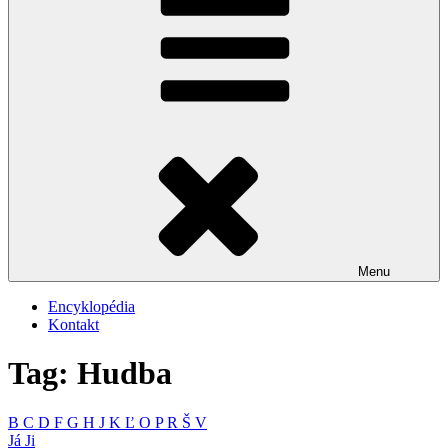
Menu
Encyklopédia
Kontakt
Tag: Hudba
B
C
D
F
G
H
J
K
Ľ
O
P
R
Š
V
Já
Ji