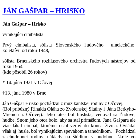
JÁN GAŠPAR – HRISKO
Ján Gašpar – Hrisko
vynikajúci cimbalista
Prvý cimbalista, sólista Slovenského ľudového umeleckého
kolektívu od roku 1948,
sólista Brnenského rozhlasového orchestra ľudových nástrojov od
roku 1954
(kde pôsobil 26 rokov)
* 14. júna 1921 v Očovej
†13. júna 1980 v Brne
Ján Gašpar Hrisko pochádzal z muzikantskej rodiny z Očovej.
(Bol príbúzný Rinalda Oláha zo Zvolenskej Slatiny i Jána Berkyho-
Mrenicu z Očovej). Jeho otec bol huslista, venoval sa ľudovej
hudbe. Snom jeho otca bolo, aby sa stal primášom, Jána Gašpara ale
viac lákal cimbal, ktorému ostal verný do konca života. Ovládal
však aj husle, bol vynikajúcim spevákom a tanečníkom. Pochádzal
z chudobnej rodiny, náklady na štúdium v hudobnej škole vo