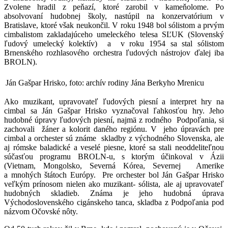
Zvolene hradil z peňazí, ktoré zarobil v kameňolome. Po
absolvovaní hudobnej školy, nastúpil na konzervatórium v
Bratislave, ktoré však neukončil. V roku 1948 bol sólistom a prvým
cimbalistom zakladajúceho umeleckého telesa SĽUK (Slovenský
ľudový umelecký kolektív) a v roku 1954 sa stal sólistom
Brnenského rozhlasového orchestra ľudových nástrojov ďalej iba
BROLN).
Ján Gašpar Hrisko, foto: archív rodiny Jána Berkyho Mrenicu
Ako muzikant, upravovateľ ľudových piesní a interpret hry na
cimbal sa Ján Gašpar Hrisko vyznačoval ľahkosťou hry. Jeho
hudobné úpravy ľudových piesní, najmä z rodného Podpoľania, si
zachovali žáner a kolorit daného regiónu. V jeho úpravách pre
cimbal a orchester sú známe skladby z východného Slovenska, ale
aj rómske baladické a veselé piesne, ktoré sa stali neoddeliteľnou
súčasťou programu BROLN-u, s ktorým účinkoval v Ázii
(Vietnam, Mongolsko, Severná Kórea, Severnej Amerike
a mnohých štátoch Európy. Pre orchester bol Ján Gašpar Hrisko
veľkým prínosom nielen ako muzikant- sólista, ale aj upravovateľ
hudobných skladieb. Známa je jeho hudobná úprava
Východoslovenského cigánskeho tanca, skladba z Podpoľania pod
názvom Očovské nôty.