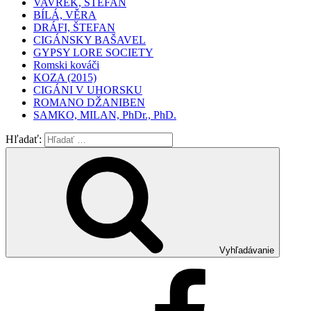
VAVREK, ŠTEFAN
BÍLÁ, VĚRA
DRÁFI, ŠTEFAN
CIGÁNSKY BAŠAVEL
GYPSY LORE SOCIETY
Romski kováči
KOZA (2015)
CIGÁNI V UHORSKU
ROMANO DŽANIBEN
SAMKO, MILAN, PhDr., PhD.
Hľadať:
Vyhľadávanie