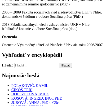
so zameraním na rómske spoločenstvo (Mgr.)
2005 – 2009 Fakulta sociálnych vied a zdravotníctva UKF v Nitre,
doktorandské štúdium v odbore Sociálna práca (PhD.)
2018 Fakulta sociálnych vied a zdravotníctva UKF v Nitre,
habilitačné konanie v odbore Sociálna práca (doc.)
Ocenenia
Ocenenie Výnimočný učiteľ od Nadácie SPP v ak. roku 2006/2007
Vyhľadať v encyklopédii
Hľadať
Hľadať
Najnovšie heslá
POLAKOVIČ, KAMIL
ČIKÓŠ TERI
DOLEŽELOVÁ, MÍLA
KOSOVÁ, INGRID, ING., PHD.
JUROVÁ, ANNA, PhDr., CSc.