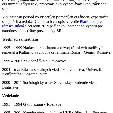
organizácii a štyri roky pracovala ako vychovávateľka v základnej
škole.
V súčasnosti pôsobí vo viacerých poradných orgánoch, expertných
skupinách a redakčných radách časopisov, vedie
Platformu pre
rómske štúdiá
a od roku 2019 je členkou poradného výboru pre
národnostné menšiny prezidentky SR.
Prehľad zamestnaní
1995 – 1999 Nadácia pre ochranu a rozvoj rómskych tradičných
remesiel a Kultúrno-výchovná organizácia Roma – Gemer, Rožňava
1999 – 2003 Základná škola Slavošovce
2004 – trvá Fakulta sociálnych vied a zdravotníctva, Univerzita
Konštantína Filozofa v Nitre
2009 – 2011 Sociologický ústav Slovenskej akadémie vied,
Bratislava
Vzdelanie
1991 – 1994 Gymnázium v Rožňave
1995 – 2001 Katedra rómskej kultúry UKF v Nitre, Sociálna práca