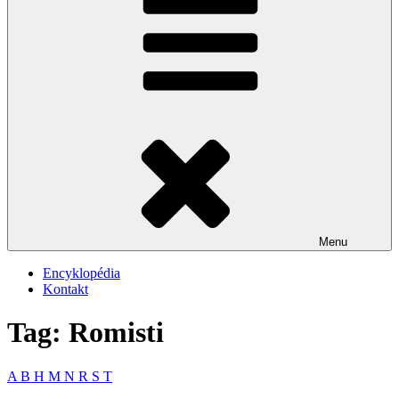
Menu
Encyklopédia
Kontakt
Tag: Romisti
A
B
H
M
N
R
S
T