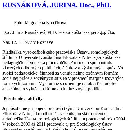
RUSNÁKOVÁ, JURINA, Doc., PhD.
Foto: Magdaléna Kmeťková
Doc. Jurina Rusnáková, PhD. je vysokoškolská pedagogička.
Nar. 12. 4. 1977 v Rožňave
Riaditeľka vysokoškolského pracoviska Ústavu romologických
štúdií na Univerzite Konštantína Filozofa v Nitre, vysokoškolská
pedagogička a vedecká pracovníčka. Autorka a spoluautorka
viacerých odborných publikácií, článkov a výskumných správ. Vo
svojej pedagogickej činnosti sa venuje najmä terénnym formám
sociálnej práce a sociálnych služieb v prostredí marginalizovaných
rómskych komunít. Výskumne sa orientuje na oblasť chudoby
a sociálneho vylúčenia Rómov a inkluzívnych politík.
Pôsobenie a aktivity
Jej pôsobenie je spojené predovšetkým s Univerzitou Konštantína
Filozofa v Nitre, ako odborná asistentka, neskôr docentka
a riaditeľka Ústavu romologických štúdií tam pracuje od roku 2004.
V rokoch 2009 až 2011 pracovala aj pre Sociologický ústav
Slovenskej akadémie vied. Začínala v rómskej mimovládnej