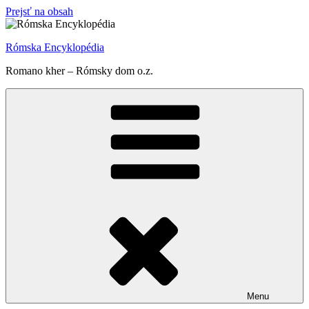
Prejsť na obsah
Rómska Encyklopédia
Romano kher – Rómsky dom o.z.
Menu