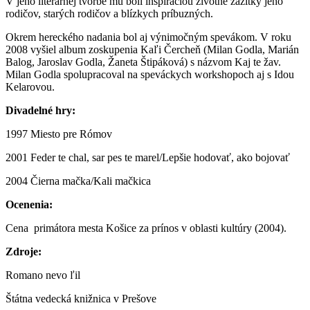
V jeho literárnej tvorbe mu boli inšpiráciou životné zážitky jeho
rodičov, starých rodičov a blízkych príbuzných.
Okrem hereckého nadania bol aj výnimočným spevákom. V roku
2008 vyšiel album zoskupenia Kaľi Čercheň (Milan Godla, Marián
Balog, Jaroslav Godla, Žaneta Štipáková) s názvom Kaj te žav.
Milan Godla spolupracoval na speváckych workshopoch aj s Idou
Kelarovou.
Divadelné hry:
1997 Miesto pre Rómov
2001 Feder te chal, sar pes te marel/Lepšie hodovať, ako bojovať
2004 Čierna mačka/Kali mačkica
Ocenenia:
Cena primátora mesta Košice za prínos v oblasti kultúry (2004).
Zdroje:
Romano nevo ľil
Štátna vedecká knižnica v Prešove