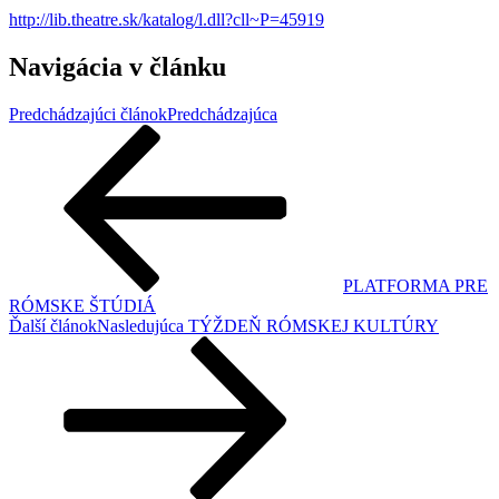
http://lib.theatre.sk/katalog/l.dll?cll~P=45919
Navigácia v článku
Predchádzajúci článok
Predchádzajúca
PLATFORMA PRE
RÓMSKE ŠTÚDIÁ
Ďalší článok
Nasledujúca
TÝŽDEŇ RÓMSKEJ KULTÚRY