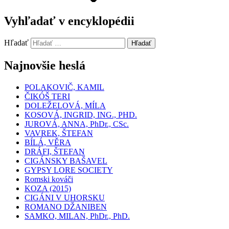
Vyhľadať v encyklopédii
Hľadať
Hľadať
Najnovšie heslá
POLAKOVIČ, KAMIL
ČIKÓŠ TERI
DOLEŽELOVÁ, MÍLA
KOSOVÁ, INGRID, ING., PHD.
JUROVÁ, ANNA, PhDr., CSc.
VAVREK, ŠTEFAN
BÍLÁ, VĚRA
DRÁFI, ŠTEFAN
CIGÁNSKY BAŠAVEL
GYPSY LORE SOCIETY
Romski kováči
KOZA (2015)
CIGÁNI V UHORSKU
ROMANO DŽANIBEN
SAMKO, MILAN, PhDr., PhD.