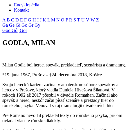
Encyklopédia
Kontakt
A
B
C
D
E
F
G
H
I
J
K
L
M
N
O
P
R
S
T
U
V
W
Z
Ga
Ge
Gi
Go
Gr
Gy
God
Gój
Gor
GODLA, MILAN
Milan Godla bol herec, spevák, prekladateľ, scenárista a dramaturg.
*19. júna 1967, Prešov – †24. decembra 2018, Košice
Svoju hereckú kariéru začínal v amatérskom súbore spevákov a
hercov v Prešove, ktorý viedla Daniela Hivešová Šilanová. V
rokoch 1992 až 2017 pôsobil v divadle Romathan. Začínal ako
spevák a herec, neskôr začal písať scenáre a preklady hier do
rómskeho jazyka. Venoval sa aj dramaturgii divadelných hier.
Pre Romano nevo ľil prekladal texty do rómskeho jazyka, pričom
ovládal viaceré rómske dialekty.