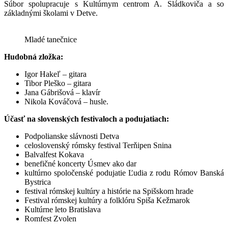
Súbor spolupracuje s Kultúrnym centrom A. Sládkoviča a so
základnými školami v Detve.
Mladé tanečnice
Hudobná zložka:
Igor Hakeľ – gitara
Tibor Pleško – gitara
Jana Gábrišová – klavír
Nikola Kováčová – husle.
Účasť na slovenských festivaloch a podujatiach:
Podpolianske slávnosti Detva
celoslovenský rómsky festival Terňipen Snina
Balvalfest Kokava
benefičné koncerty Úsmev ako dar
kultúrno spoločenské podujatie Ľudia z rodu Rómov Banská
Bystrica
festival rómskej kultúry a histórie na Spišskom hrade
Festival rómskej kultúry a folklóru Spiša Kežmarok
Kultúrne leto Bratislava
Romfest Zvolen