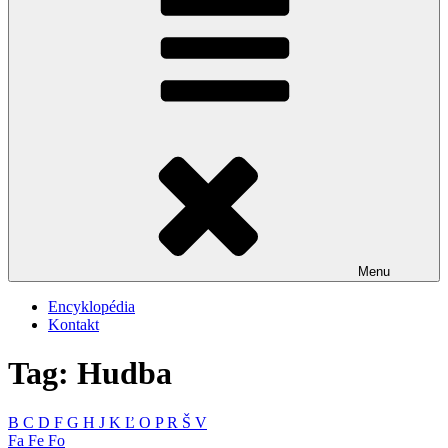
Menu
Encyklopédia
Kontakt
Tag: Hudba
B
C
D
F
G
H
J
K
Ľ
O
P
R
Š
V
Fa
Fe
Fo