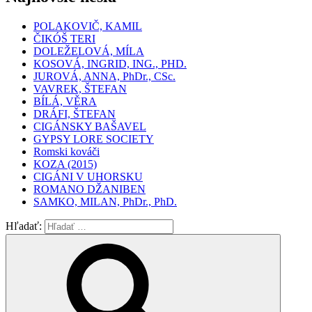
POLAKOVIČ, KAMIL
ČIKÓŠ TERI
DOLEŽELOVÁ, MÍLA
KOSOVÁ, INGRID, ING., PHD.
JUROVÁ, ANNA, PhDr., CSc.
VAVREK, ŠTEFAN
BÍLÁ, VĚRA
DRÁFI, ŠTEFAN
CIGÁNSKY BAŠAVEL
GYPSY LORE SOCIETY
Romski kováči
KOZA (2015)
CIGÁNI V UHORSKU
ROMANO DŽANIBEN
SAMKO, MILAN, PhDr., PhD.
Hľadať: