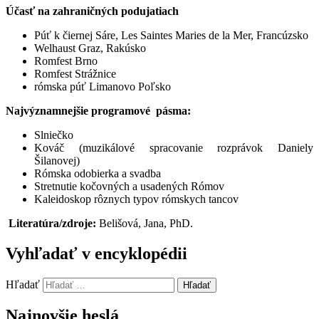
Účasť na zahraničných podujatiach
Púť k čiernej Sáre, Les Saintes Maries de la Mer, Francúzsko
Welhaust Graz, Rakúsko
Romfest Brno
Romfest Strážnice
rómska púť Limanovo Poľsko
Najvýznamnejšie programové pásma:
Slniečko
Kováč (muzikálové spracovanie rozprávok Daniely
Šilanovej)
Rómska odobierka a svadba
Stretnutie kočovných a usadených Rómov
Kaleidoskop rôznych typov rómskych tancov
Literatúra/zdroje:
Belišová, Jana, PhD.
Vyhľadať v encyklopédii
Hľadať
Hľadať
Najnovšie heslá