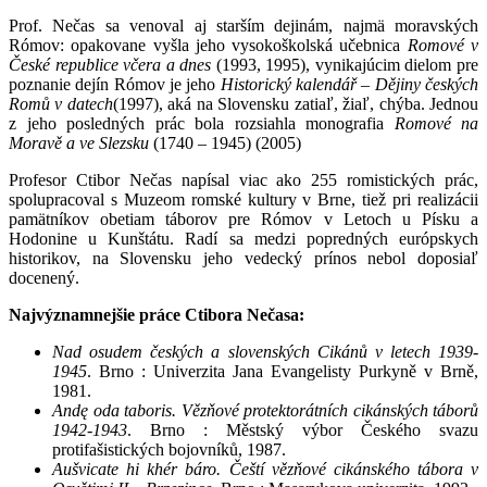
Prof. Nečas sa venoval aj starším dejinám, najmä moravských
Rómov: opakovane vyšla jeho vysokoškolská učebnica
Romové v
České republice včera a dnes
(1993, 1995), vynikajúcim dielom pre
poznanie dejín Rómov je jeho
Historický kalendář – Dějiny českých
Romů v datech
(1997), aká na Slovensku zatiaľ, žiaľ, chýba. Jednou
z jeho posledných prác bola rozsiahla monografia
Romové na
Moravě a ve Slezsku
(1740 – 1945) (2005)
Profesor Ctibor Nečas napísal viac ako 255 romistických prác,
spolupracoval s Muzeom romské kultury v Brne, tiež pri realizácii
pamätníkov obetiam táborov pre Rómov v Letoch u Písku a
Hodonine u Kunštátu. Radí sa medzi popredných európskych
historikov, na Slovensku jeho vedecký prínos nebol doposiaľ
docenený.
Najvýznamnejšie práce Ctibora Nečasa:
Nad osudem českých a slovenských Cikánů v letech 1939-
1945
. Brno : Univerzita Jana Evangelisty Purkyně v Brně,
1981.
Andę oda taboris. Vězňové protektorátních cikánských táborů
1942-1943
. Brno : Městský výbor Českého svazu
protifašistických bojovníků, 1987.
Aušvicate hi khér báro. Čeští vězňové cikánského tábora v