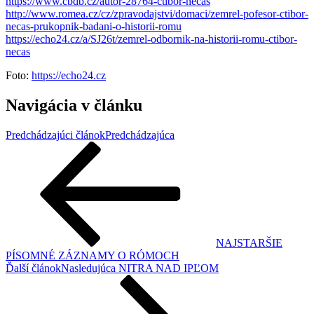
https://www.cbdb.cz/autor-28764-ctibor-necas
http://www.romea.cz/cz/zpravodajstvi/domaci/zemrel-pofesor-ctibor-
necas-prukopnik-badani-o-historii-romu
https://echo24.cz/a/SJ26t/zemrel-odbornik-na-historii-romu-ctibor-
necas
Foto:
https://echo24.cz
Navigácia v článku
Predchádzajúci článok
Predchádzajúca
NAJSTARŠIE
PÍSOMNÉ ZÁZNAMY O RÓMOCH
Ďalší článok
Nasledujúca
NITRA NAD IPĽOM