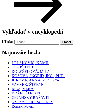
Vyhľadať v encyklopédii
Hľadať
Hľadať
Najnovšie heslá
POLAKOVIČ, KAMIL
ČIKÓŠ TERI
DOLEŽELOVÁ, MÍLA
KOSOVÁ, INGRID, ING., PHD.
JUROVÁ, ANNA, PhDr., CSc.
VAVREK, ŠTEFAN
BÍLÁ, VĚRA
DRÁFI, ŠTEFAN
CIGÁNSKY BAŠAVEL
GYPSY LORE SOCIETY
Romski kováči