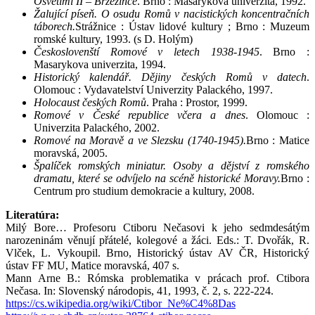
Osvětimi II – Brzezince
. Brno : Masarykova univerzita, 1992.
Žalující píseň. O osudu Romů v nacistických koncentračních
táborech.
Strážnice : Ústav lidové kultury ; Brno : Muzeum
romské kultury, 1993. (s D. Holým)
Českoslovenští Romové v letech 1938-1945
. Brno :
Masarykova univerzita, 1994.
Historický kalendář. Dějiny českých Romů v datech
.
Olomouc : Vydavatelství Univerzity Palackého, 1997.
Holocaust českých Romů
. Praha : Prostor, 1999.
Romové v České republice včera a dnes
. Olomouc :
Univerzita Palackého, 2002.
Romové na Moravě a ve Slezsku (1740-1945).
Brno : Matice
moravská, 2005.
Špalíček romských miniatur. Osoby a dějství z romského
dramatu, které se odvíjelo na scéně historické Moravy.
Brno :
Centrum pro studium demokracie a kultury, 2008.
Literatúra:
Milý Bore… Profesoru Ctiboru Nečasovi k jeho sedmdesátým
narozeninám věnují přátelé, kolegové a žáci. Eds.: T. Dvořák, R.
Vlček, L. Vykoupil. Brno, Historický ústav AV ČR, Historický
ústav FF MU, Matice moravská, 407 s.
Mann Arne B.: Rómska problematika v prácach prof. Ctibora
Nečasa. In: Slovenský národopis, 41, 1993, č. 2, s. 222-224.
https://cs.wikipedia.org/wiki/Ctibor_Ne%C4%8Das