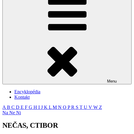
Menu
Encyklopédia
Kontakt
A
B
C
D
E
F
G
H
I
J
K
L
M
N
O
P
R
S
T
U
V
W
Z
Na
Ne
Ni
NEČAS, CTIBOR