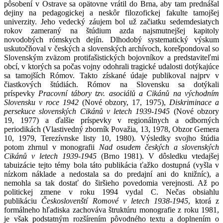
pôsobení v Ostrave sa opätovne vrátil do Brna, aby tam prednášal
dejiny na pedagogickej a neskôr filozofickej fakulte tamojšej
univerzity. Jeho vedecký záujem bol už začiatku sedemdesiatych
rokov zameraný na štúdium azda najsmutnejšej kapitoly
novodobých rómskych dejín. Dlhodobý systematický výskum
uskutočňoval v českých a slovenských archívoch, korešpondoval so
Slovenským zväzom protifašistických bojovníkov a predstaviteľmi
obcí, v ktorých sa počas vojny odohrali tragické udalosti dotýkajúce
sa tamojších Rómov. Takto získané údaje publikoval najprv v
čiastkových štúdiách. Rómov na Slovensku sa dotýkali
príspevky
Pracovní tábory tzv. asociálů a Cikánů na východním
Slovensku v roce 1942
(Nové obzory, 17, 1975),
Diskriminace a
persekuce slovenských Cikánů v letech 1939-1945
(Nové obzory
19, 1977) a ďalšie príspevky v regionálnych a odborných
periodikách (Vlastivedný zborník Považia, 13, 1978, Obzor Gemera
10, 1979, Terezívnske listy 10, 1980). Výsledky svojho štúdia
potom zhrnul v monografii
Nad osudem českých a slovenských
Cikánů v letech 1939-1945
(Brno 1981). V dôsledku vtedajšej
tabuizácie tejto témy bola táto publikácia ťažko dostupná (vyšla v
nízkom náklade a nedostala sa do predajní ani do knižníc), a
nemohla sa tak dostať do širšieho povedomia verejnosti. Až po
politickej zmene v roku 1994 vydal C. Nečas obsiahlu
publikáciu
Českoslovenští Romové v letech 1938-1945
, ktorá z
formálneho hľadiska zachováva štruktúru monografie z roku 1981,
je však podstatným rozšírením pôvodného textu a doplnením o