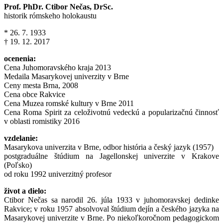
Prof. PhDr. Ctibor Nečas, DrSc.
historik rómskeho holokaustu
* 26. 7. 1933
† 19. 12. 2017
ocenenia:
Cena Juhomoravského kraja 2013
Medaila Masarykovej univerzity v Brne
Ceny mesta Brna, 2008
Cena obce Rakvice
Cena Muzea romské kultury v Brne 2011
Cena Roma Spirit za celoživotnú vedeckú a popularizačnú činnosť
v oblasti romistiky 2016
vzdelanie:
Masarykova univerzita v Brne, odbor história a český jazyk (1957)
postgraduálne štúdium na Jagellonskej univerzite v Krakove
(Poľsko)
od roku 1992 univerzitný profesor
život a dielo:
Ctibor Nečas sa narodil 26. júla 1933 v juhomoravskej dedinke
Rakvice; v roku 1957 absolvoval štúdium dejín a českého jazyka na
Masarykovej univerzite v Brne. Po niekoľkoročnom pedagogickom