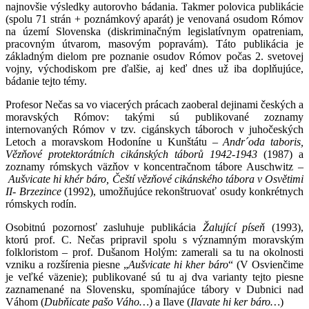
najnovšie výsledky autorovho bádania. Takmer polovica publikácie
(spolu 71 strán + poznámkový aparát) je venovaná osudom Rómov
na území Slovenska (diskriminačným legislatívnym opatreniam,
pracovným útvarom, masovým popravám). Táto publikácia je
základným dielom pre poznanie osudov Rómov počas 2. svetovej
vojny, východiskom pre ďalšie, aj keď dnes už iba doplňujúce,
bádanie tejto témy.
Profesor Nečas sa vo viacerých prácach zaoberal dejinami českých a
moravských Rómov: takými sú publikované zoznamy
internovaných Rómov v tzv. cigánskych táboroch v juhočeských
Letoch a moravskom Hodoníne u Kunštátu –
Andr´oda taboris,
Vězňové protektorátních cikánských táborů 1942-1943
(1987) a
zoznamy rómskych väzňov v koncentračnom tábore Auschwitz –
Aušvicate hi khér báro, Čeští vězňové cikánského tábora v Osvětimi
II- Brzezince
(1992), umožňujúce rekonštruovať osudy konkrétnych
rómskych rodín.
Osobitnú pozornosť zasluhuje publikácia
Žalující píseň
(1993),
ktorú prof. C. Nečas pripravil spolu s významným moravským
folkloristom – prof. Dušanom Holým: zamerali sa tu na okolnosti
vzniku a rozšírenia piesne „
Aušvicate hi kher báro
“ (V Osvienčime
je veľké väzenie); publikované sú tu aj dva varianty tejto piesne
zaznamenané na Slovensku, spomínajúce tábory v Dubnici nad
Váhom (
Dubňicate pašo Váho…
) a Ilave (
Ilavate hi ker báro…
)