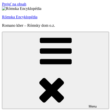
Prejsť na obsah
Rómska Encyklopédia
Romano kher – Rómsky dom o.z.
Menu