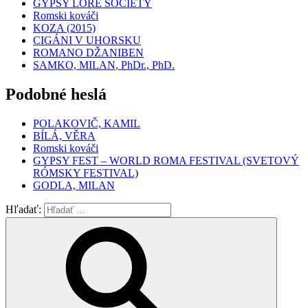
GYPSY LORE SOCIETY
Romski kováči
KOZA (2015)
CIGÁNI V UHORSKU
ROMANO DŽANIBEN
SAMKO, MILAN, PhDr., PhD.
Podobné heslá
POLAKOVIČ, KAMIL
BÍLÁ, VĚRA
Romski kováči
GYPSY FEST – WORLD ROMA FESTIVAL (SVETOVÝ
RÓMSKY FESTIVAL)
GODLA, MILAN
Hľadať: