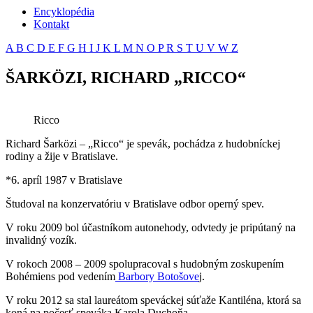
Encyklopédia
Kontakt
A
B
C
D
E
F
G
H
I
J
K
L
M
N
O
P
R
S
T
U
V
W
Z
ŠARKÖZI, RICHARD „RICCO“
Ricco
Richard Šarközi – „Ricco“ je spevák, pochádza z hudobníckej
rodiny a žije v Bratislave.
*6. apríl 1987 v Bratislave
Študoval na konzervatóriu v Bratislave odbor operný spev.
V roku 2009 bol účastníkom autonehody, odvtedy je pripútaný na
invalidný vozík.
V rokoch 2008 – 2009 spolupracoval s hudobným zoskupením
Bohémiens pod vedením
Barbory Botošove
j.
V roku 2012 sa stal laureátom speváckej súťaže Kantiléna, ktorá sa
koná na počesť speváka Karola Duchoňa.