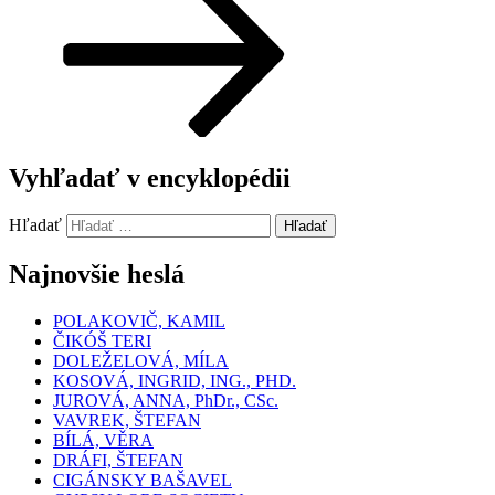
Vyhľadať v encyklopédii
Hľadať
Hľadať
Najnovšie heslá
POLAKOVIČ, KAMIL
ČIKÓŠ TERI
DOLEŽELOVÁ, MÍLA
KOSOVÁ, INGRID, ING., PHD.
JUROVÁ, ANNA, PhDr., CSc.
VAVREK, ŠTEFAN
BÍLÁ, VĚRA
DRÁFI, ŠTEFAN
CIGÁNSKY BAŠAVEL