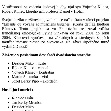
V súčasnosti sa vedenia ľudovej hudby ujal syn Vojtecha Klinca,
Róbert Klinec, ktorého učil profesor Daniel v Holíči.
Svoju muziku rozširovali aj za hranice našho štátu v rámci projektu
“Enfants du voyage et musiciens tsiganes” (Cesta detí za hudbou
Rómov). Tento projekt sa vo Francúzsku realizoval vďaka
francúzskej etnologičke Sylvie Pinkawa od roku 2001 do roku
2004. Klincovci vyučovali na základných a stredných školách
tradičné rómske piesne zo Slovenska. Na záver úspešného turné
vydali CD nosič.
Zloženie v poslednom desaťročí dvadsiateho storočia:
Dezider Miko – husle
Róbert Klinec – cimbal
Vojtech Klinec – kontrabas
Martin Stieranka – viola
Jozef Berky Pipo – akordeón.
Hosťujúci umelci :
Rinaldo Oláh
Ján Berky Mrenica
Dezider Miko