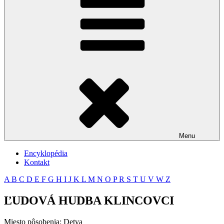
Menu
Encyklopédia
Kontakt
A
B
C
D
E
F
G
H
I
J
K
L
M
N
O
P
R
S
T
U
V
W
Z
ĽUDOVÁ HUDBA KLINCOVCI
Miesto pôsobenia: Detva