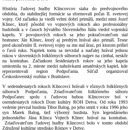
História ľudovej hudby Klincovcov siaha do predvojnového
obdobia, do stabilnejšej formácie sa sformovali počas II. svetovej
vojny. Od začiatku ju viedli velmi dobrí primáši, medzi nimi Jozef
Klinec, ktorý pôsobil vo vojnových rokoch ako profesionálny
hudobník a v časoch bývalého Slovenského štátu viedol vojenskú
kapelu. V povojnových rokoch sa jeho pokračovateľom stal
bratranec Ján Klinec, ktorý aj predtým hrával ako primáš. Tesne
pred ukončením II. svetovej vojny sa mu stal úraz, pri ktorom prišiel
o ľavú ruku. Napriek tomu sa nevzdal a naďalej hrával jednou
rukou v slovenských folklórnych súboroch najprv na cimbal, neskôr
na kontrabas. Začiatkom šestdesiatych rokov sa jeho kapela
umiestnila na 2. mieste medzi nahrávkami amatérskych kapiel, kde
reprezentovali region Podpoľania. Súťaž organizoval
Československý rozhlas v Bratislave.
V sedemdesiatych rokoch Klincovci hrávali v rôznych folklórnych
súboroch Podpoľania, Zriaďovateľom folklórneho súboru
Podpoľanec spolu s ľudovou hubou Klincovcov bol v
osemdesiatych rokoch Dom kultúry ROH Detva. Od roku 1993
vedenie prevzal huslista Tibor Balog, po jeho smrti v roku 1996 jeho
syn Marek Balog, tiež výborný huslista. Syn legendárneho
jednorukého Jána Klinca Vojtech Klinec hrával na kontrabas.
Zriaďovateľom ľudovej hudby Klincovci bolo v tomto období
Združené kultúrne stredisko Rómov v Detve.