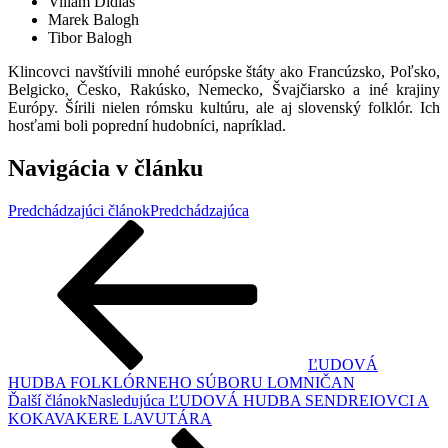
Viliam Didiáš
Marek Balogh
Tibor Balogh
Klincovci navštívili mnohé európske štáty ako Francúzsko, Poľsko,
Belgicko, Česko, Rakúsko, Nemecko, Švajčiarsko a iné krajiny
Európy. Šírili nielen rómsku kultúru, ale aj slovenský folklór. Ich
hosťami boli poprední hudobníci, napríklad.
Navigácia v článku
Predchádzajúci článok
Predchádzajúca
ĽUDOVÁ
HUDBA FOLKLÓRNEHO SÚBORU LOMNIČAN
Ďalší článok
Nasledujúca
ĽUDOVÁ HUDBA SENDREIOVCI A
KOKAVAKERE LAVUTÁRA