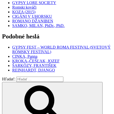
GYPSY LORE SOCIETY
Romski kováči
KOZA (2015)
CIGÁNI V UHORSKU
ROMANO DŽANIBEN
SAMKO, MILAN, PhDr., PhD.
Podobné heslá
GYPSY FEST – WORLD ROMA FESTIVAL (SVETOVÝ
RÓMSKY FESTIVAL)
CINKA, Panna
KROKA–ČEŠĽAK, JOZEF
ŠARKÖZY, FRANTIŠEK
REINHARDT, DJANGO
Hľadať: