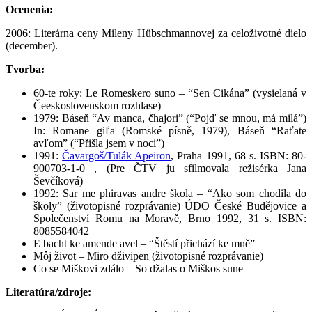
Ocenenia:
2006: Literárna ceny Mileny Hübschmannovej za celoživotné dielo
(december).
Tvorba:
60-te roky: Le Romeskero suno – “Sen Cikána” (vysielaná v
Čeeskoslovenskom rozhlase)
1979: Báseň “Av manca, čhajori” (“Pojď se mnou, má milá”)
In: Romane giľa (Romské písně, 1979), Báseň “Raťate
avľom” (“Přišla jsem v noci”)
1991:
Čavargoš/Tulák Apeiron
, Praha 1991, 68 s. ISBN: 80-
900703-1-0 , (Pre ČTV ju sfilmovala režisérka Jana
Ševčíková)
1992: Sar me phiravas andre škola – “Ako som chodila do
školy” (životopisné rozprávanie) ÚDO České Budějovice a
Společenství Romu na Moravě, Brno 1992, 31 s. ISBN:
8085584042
E bacht ke amende avel – “Štěstí přichází ke mně”
Môj život – Miro dživipen (životopisné rozprávanie)
Co se Miškovi zdálo – So džalas o Miškos sune
Literatúra/zdroje: