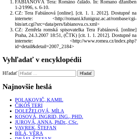
FABIÁNOVÁ Tera: Románo čaládo. In: Romano džaniben
1-2⁄1996, s. 6-10.
CZ: Tera Fabiánová [online]. [cit. 1. 1. 2012]. Dostupné na
internete: <http://romani.kfunigraz.ac.at/rombase/cgi-
bin/art.cgi?src=data/pers/fabianova.cs.xml>
CZ: Zemřela romská spisovatelka Tera Fabiánová. [online]
Praha, 24.3.2007 18:51, (ČTK) [cit. 1. 1. 2012]. Dostupné na
internete: <http://www.romea.cz/index.php?
id=detail&detail=2007_2184>
Vyhľadať v encyklopédii
Hľadať
Hľadať
Najnovšie heslá
POLAKOVIČ, KAMIL
ČIKÓŠ TERI
DOLEŽELOVÁ, MÍLA
KOSOVÁ, INGRID, ING., PHD.
JUROVÁ, ANNA, PhDr., CSc.
VAVREK, ŠTEFAN
BÍLÁ, VĚRA
DRÁFI, ŠTEFAN