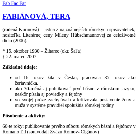
Fab
Fac
Far
FABIÁNOVÁ, TERA
(rodená Kurinová) – jedna z najznámejších rómskych spisovateliek,
nositeľka Literárnej ceny Mileny Hübschmannovej za celoživotné
dielo (2006).
* 15. október 1930 – Žiharec (okr. Šaľa)
† 22. marec 2007
Základné údaje:
od 16 rokov žila v Česku, pracovala 35 rokov ako
žeriavnička,
ako 30-ročná aj publikovať prvé básne v rómskom jazyku,
neskôr písala aj poviedky a fejtóny
vo svojej próze zachytávala a kritizovala postavenie ženy a
muža v systéme pravidiel spolužitia rómskej rodiny
Pôsobenie a aktivity:
60-te roky: publikovanie prvého súboru rómskych básní a fejtónov v
Romano Ľil (spravodaji Zväzu Rómov- Cigánov)