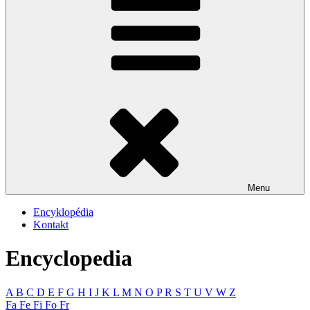
Menu
Encyklopédia
Kontakt
Encyclopedia
A
B
C
D
E
F
G
H
I
J
K
L
M
N
O
P
R
S
T
U
V
W
Z
Fa
Fe
Fi
Fo
Fr