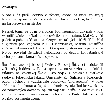
Životopis
Vlado Oláh prežil detstvo v rómskej osade, na ktorú vo svojej
tvorbe rád spomína. Vychovávali ho jeho starí rodičia, keďže jeho
matka pracovala na stavbe.
Napriek tomu, že obaja prarodičia boli negramotní dokázali v ňom
vzbudiť záujem o školu a predovšetkým o literatúru. Mal vždy rád
poéziu a prózu, zúčastnil sa rôznych recitačných súťaží. Veľa čítal
a vyrastal pod vplyvom P. O. Hviezdoslava, Martina Kukučína
a ďalších slovenských klasikov. O inšpirácii, ktorá určila jeho rannú
tvorbu, povedal, že zdedil melodickosť po dedovi kontrabasistovi
alebo po mame, ktorá krásne spievala.
Štúdiá na strednej banskej škole v Banskej Štiavnici nedokončil
z finančných dôvodov. Po nástupe na vojnu sa rozhodol doplniť si
štúdium na vojenskej škole. Ako vojak z povolania diaľkovo
študoval Filozofickú fakultu Univerzity P.J. Šafárika v Košiciach-
odbor výchova a vzdelávanie dospelých (andragogika). V roku
1984 získal doktorát a úspešne dokončil vysokoškolské vzdelanie.
Zo zdravotných dôvodov opustil vojenskú službu a od roku 1986
žil s rodinou na invalidnom dôchodku v Prahe, kde sa staral
o ťažko postihnutú dcéru.