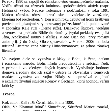
Po roku 1990 sa zapojil do rómskeho etno-emancipačného snaženia.
Vedľa účasti na rôznych kultúrno- spoločenských aktivít (napr.
Helsinský výbor, Nadace Tolerance a pod.)založil v roku 1991
Maticu rómsku- rómske kresťanské a vzdelávacie združenie,
ktorému bol predsedom. V tom istom roku debutoval tromi krátkymi
poviedkami písanými v rytmizovanej próze, ktoré boli publikované
v zborníku Kale ruží (Čierne ruže). Diaľkovo študoval teológiu
a venoval sa prekladu Biblie do rómčiny (vydal preklady evanjeliá
Jána, Apoštolské skutky a ďalšie). Vlado Oláh bol prvý rómsky
autor prijatý do českej Obce spisovateľov. V roku 2006 mu bola
udelená Literárna cena Mileny Hübschmannovej za prínos rómskej
literatúre.
Vo svojom diele sa vyznáva z lásky k Bohu, k žene, deťom
i rómskemu národu. Boha hľadá predovšetkým v srdciach ľudí,
v prírode i vo všetkých živých bytostiach. Vyzdvihuje hodnoty
domova a rodiny ako ich zažil v detstve na Slovensku v rómskych
osadách. vyznáva zo svojho Nikdy sa neprestával zaujímať
o aktuálnu životnú situáciu Rómov v Čechách, ktorú hodnotil veľmi
kriticky.
Tvorba
Kol. autor.: Kali ruži/ Černá růže, Praha 1990.
Oláh, V.: Khamori luluďi/ Slunečnice, Sdružení Matice romská,