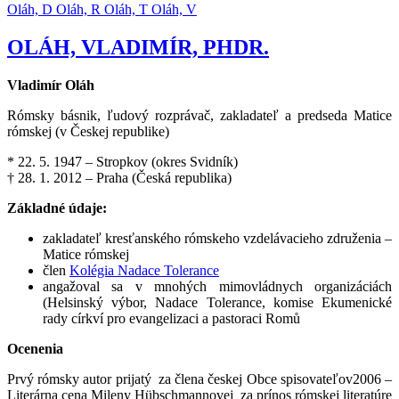
Oláh, D
Oláh, R
Oláh, T
Oláh, V
OLÁH, VLADIMÍR, PHDR.
Vladimír Oláh
Rómsky básnik, ľudový rozprávač, zakladateľ a predseda Matice
rómskej (v Českej republike)
* 22. 5. 1947 – Stropkov (okres Svidník)
† 28. 1. 2012 – Praha (Česká republika)
Základné údaje:
zakladateľ kresťanského rómskeho vzdelávacieho združenia –
Matice rómskej
člen
Kolégia Nadace Tolerance
angažoval sa v mnohých mimovládnych organizáciách
(Helsinský výbor, Nadace Tolerance, komise Ekumenické
rady církví pro evangelizaci a pastoraci Romů
Ocenenia
Prvý rómsky autor prijatý za člena českej Obce spisovateľov2006 –
Literárna cena Mileny Hübschmannovej za prínos rómskej literatúre