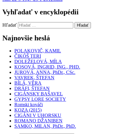
Vyhľadať v encyklopédii
Hľadať
Hľadať
Najnovšie heslá
POLAKOVIČ, KAMIL
ČIKÓŠ TERI
DOLEŽELOVÁ, MÍLA
KOSOVÁ, INGRID, ING., PHD.
JUROVÁ, ANNA, PhDr., CSc.
VAVREK, ŠTEFAN
BÍLÁ, VĚRA
DRÁFI, ŠTEFAN
CIGÁNSKY BAŠAVEL
GYPSY LORE SOCIETY
Romski kováči
KOZA (2015)
CIGÁNI V UHORSKU
ROMANO DŽANIBEN
SAMKO, MILAN, PhDr., PhD.