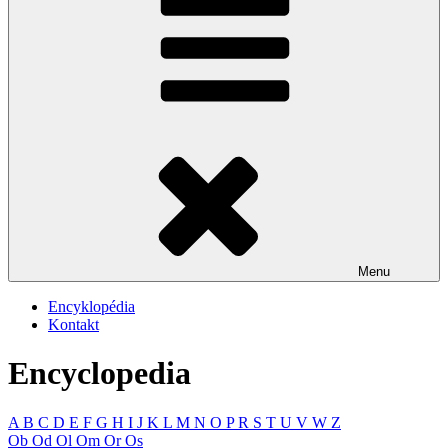
Menu
Encyklopédia
Kontakt
Encyclopedia
A
B
C
D
E
F
G
H
I
J
K
L
M
N
O
P
R
S
T
U
V
W
Z
Ob
Od
Ol
Om
Or
Os