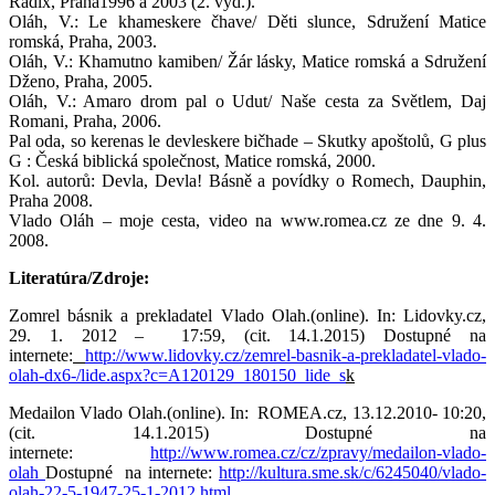
Radix, Praha1996 a 2003 (2. vyd.).
Oláh, V.: Le khameskere čhave/ Děti slunce, Sdružení Matice
romská, Praha, 2003.
Oláh, V.: Khamutno kamiben/ Žár lásky, Matice romská a Sdružení
Dženo, Praha, 2005.
Oláh, V.: Amaro drom pal o Udut/ Naše cesta za Světlem, Daj
Romani, Praha, 2006.
Pal oda, so kerenas le devleskere bičhade – Skutky apoštolů, G plus
G : Česká biblická společnost, Matice romská, 2000.
Kol. autorů: Devla, Devla! Básně a povídky o Romech, Dauphin,
Praha 2008.
Vlado Oláh – moje cesta, video na www.romea.cz ze dne 9. 4.
2008.
Literatúra/Zdroje:
Zomrel básnik a prekladatel Vlado Olah.(online). In: Lidovky.cz,
29. 1. 2012 – 17:59, (cit. 14.1.2015) Dostupné na
internete:
http://www.lidovky.cz/zemrel-basnik-a-prekladatel-vlado-
olah-dx6-/lide.aspx?c=A120129_180150_lide_s
k
Medailon Vlado Olah.(online). In: ROMEA.cz, 13.12.2010- 10:20,
(cit. 14.1.2015) Dostupné na
internete:
http://www.romea.cz/cz/zpravy/medailon-vlado-
olah
Dostupné na internete:
http://kultura.sme.sk/c/6245040/vlado-
olah-22-5-1947-25-1-2012.html