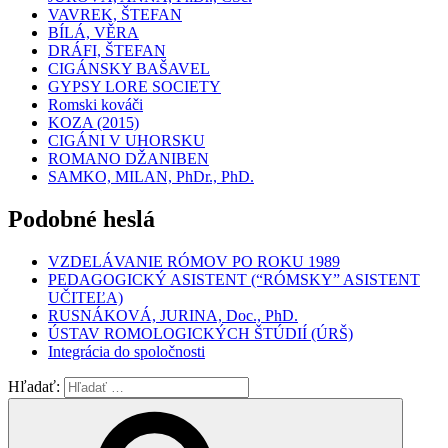
VAVREK, ŠTEFAN
BÍLÁ, VĚRA
DRÁFI, ŠTEFAN
CIGÁNSKY BAŠAVEL
GYPSY LORE SOCIETY
Romski kováči
KOZA (2015)
CIGÁNI V UHORSKU
ROMANO DŽANIBEN
SAMKO, MILAN, PhDr., PhD.
Podobné heslá
VZDELÁVANIE RÓMOV PO ROKU 1989
PEDAGOGICKÝ ASISTENT (“RÓMSKY” ASISTENT
UČITEĽA)
RUSNÁKOVÁ, JURINA, Doc., PhD.
ÚSTAV ROMOLOGICKÝCH ŠTÚDIÍ (ÚRŠ)
Integrácia do spoločnosti
Hľadať: