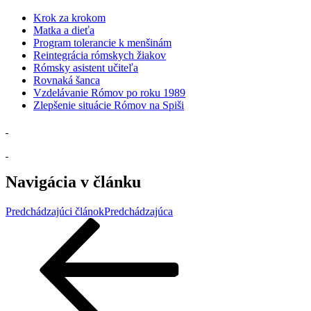
Krok za krokom
Matka a dieťa
Program tolerancie k menšinám
Reintegrácia rómskych žiakov
Rómsky asistent učiteľa
Rovnaká šanca
Vzdelávanie Rómov po roku 1989
Zlepšenie situácie Rómov na Spiši
Navigácia v článku
Predchádzajúci článok
Predchádzajúca