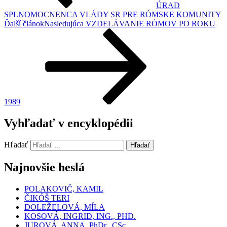
ÚRAD
SPLNOMOCNENCA VLÁDY SR PRE RÓMSKE KOMUNITY
Ďalší článok
Nasledujúca
VZDELÁVANIE RÓMOV PO ROKU
1989
Vyhľadať v encyklopédii
Hľadať
Hľadať
Najnovšie heslá
POLAKOVIČ, KAMIL
ČIKÓŠ TERI
DOLEŽELOVÁ, MÍLA
KOSOVÁ, INGRID, ING., PHD.
JUROVÁ, ANNA, PhDr., CSc.