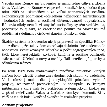
Vzdelávanie Rómov na Slovensku je mimoriadne citlivá a zložitá
téma. Vzdelávanie Rómov v etape reštrukturalizácie spoločnosti po
roku 1989 sa uskutočňovalo za veľmi nepriaznivých sociálno-
ekonomických podmienok -dôsledkom nežiaducich hierarchických
hodnotových zmien a sociálnej diferencovanosti obyvateľstva.
Rómovia nikdy nemali vlastný inštitucionálny systém vzdelávania,
potvrdzuje to aj fakt, že vzdelanostná politika na Slovensku má
problém aj s definíciou cieľovej skupiny rómskych detí.
Školský systém na Slovensku nie je pripravený na špecifiká Rómov
a to z dôvodu, že stále v ňom zotrvávajú diskriminačné tendencie. Je
nedostatok kvalifikovaných učiteľov a počet segregovaných tried,
škôl, ktoré nerešpektujú jazykové, kultúrne a sociálne odlišnosti,
stále narastá. Učebné osnovy a metódy škôl nereflektujú potreby a
očakávania Rómov.
Po roku 1989 bolo realizovaných množstvo projektov, ktorých
cieľom bolo zlepšiť prístup znevýhodnených skupín ku vzdelaniu.
V 1. rómskej multimediálnej encyklopédii prinášame vybrané
projekty realizované predovšetkým v spolupráci so štátnymi
inštitúciami a ktoré mali byť príkladom systematických krokov pri
zlepšení vzdelávania žiakov a žiačok z rómskych komunít. Žiaľ,
väčšina z nich bola ukončená skončením realizácie projektu.
Zoznam projektov: