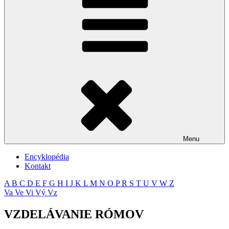
Menu
Encyklopédia
Kontakt
A
B
C
D
E
F
G
H
I
J
K
L
M
N
O
P
R
S
T
U
V
W
Z
Va
Ve
Vi
Vý
Vz
VZDELÁVANIE RÓMOV