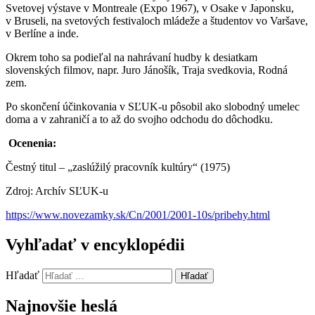
Svetovej výstave v Montreale (Expo 1967), v Osake v Japonsku,
v Bruseli, na svetových festivaloch mládeže a študentov vo Varšave,
v Berlíne a inde.
Okrem toho sa podieľal na nahrávaní hudby k desiatkam
slovenských filmov, napr. Juro Jánošík, Traja svedkovia, Rodná
zem.
Po skončení účinkovania v SĽUK-u pôsobil ako slobodný umelec
doma a v zahraničí a to až do svojho odchodu do dôchodku.
Ocenenia:
Čestný titul – „zaslúžilý pracovník kultúry“ (1975)
Zdroj: Archív SĽUK-u
https://www.novezamky.sk/Cn/2001/2001-10s/pribehy.html
Vyhľadať v encyklopédii
Hľadať
Hľadať
Najnovšie heslá