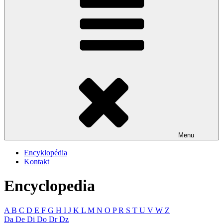
Menu
Encyklopédia
Kontakt
Encyclopedia
A
B
C
D
E
F
G
H
I
J
K
L
M
N
O
P
R
S
T
U
V
W
Z
Da
De
Di
Do
Dr
Dz