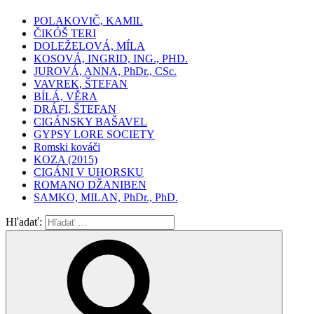
POLAKOVIČ, KAMIL
ČIKÓŠ TERI
DOLEŽELOVÁ, MÍLA
KOSOVÁ, INGRID, ING., PHD.
JUROVÁ, ANNA, PhDr., CSc.
VAVREK, ŠTEFAN
BÍLÁ, VĚRA
DRÁFI, ŠTEFAN
CIGÁNSKY BAŠAVEL
GYPSY LORE SOCIETY
Romski kováči
KOZA (2015)
CIGÁNI V UHORSKU
ROMANO DŽANIBEN
SAMKO, MILAN, PhDr., PhD.
Hľadať: