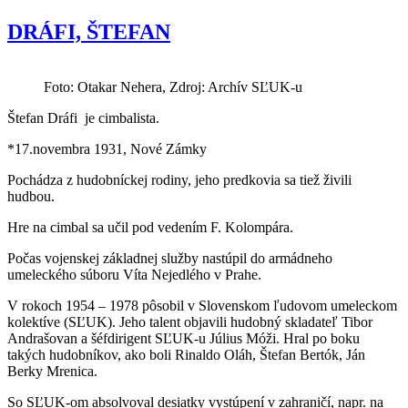
DRÁFI, ŠTEFAN
Foto: Otakar Nehera, Zdroj: Archív SĽUK-u
Štefan Dráfi je cimbalista.
*17.novembra 1931, Nové Zámky
Pochádza z hudobníckej rodiny, jeho predkovia sa tiež živili
hudbou.
Hre na cimbal sa učil pod vedením F. Kolompára.
Počas vojenskej základnej služby nastúpil do armádneho
umeleckého súboru Víta Nejedlého v Prahe.
V rokoch 1954 – 1978 pôsobil v Slovenskom ľudovom umeleckom
kolektíve (SĽUK). Jeho talent objavili hudobný skladateľ Tibor
Andrašovan a šéfdirigent SĽUK-u Július Móži. Hral po boku
takých hudobníkov, ako boli Rinaldo Oláh, Štefan Bertók, Ján
Berky Mrenica.
So SĽUK-om absolvoval desiatky vystúpení v zahraničí, napr. na