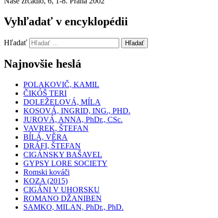
Naše zrcadlo, 6, 1-8. Praha 2002
Vyhľadať v encyklopédii
Hľadať
Hľadať
Najnovšie heslá
POLAKOVIČ, KAMIL
ČIKÓŠ TERI
DOLEŽELOVÁ, MÍLA
KOSOVÁ, INGRID, ING., PHD.
JUROVÁ, ANNA, PhDr., CSc.
VAVREK, ŠTEFAN
BÍLÁ, VĚRA
DRÁFI, ŠTEFAN
CIGÁNSKY BAŠAVEL
GYPSY LORE SOCIETY
Romski kováči
KOZA (2015)
CIGÁNI V UHORSKU
ROMANO DŽANIBEN
SAMKO, MILAN, PhDr., PhD.