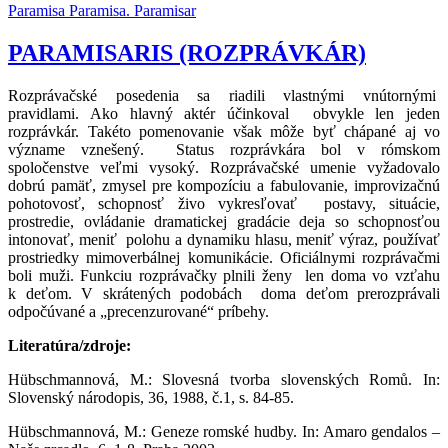
Paramisa
Paramisa.
Paramisar
PARAMISARIS (ROZPRÁVKÁR)
Rozprávačské posedenia sa riadili vlastnými vnútornými
pravidlami. Ako hlavný aktér účinkoval obvykle len jeden
rozprávkár. Takéto pomenovanie však môže byť chápané aj vo
význame vznešený. Status rozprávkára bol v rómskom
spoločenstve veľmi vysoký. Rozprávačské umenie vyžadovalo
dobrú pamäť, zmysel pre kompozíciu a fabulovanie, improvizačnú
pohotovosť, schopnosť živo vykresľovať postavy, situácie,
prostredie, ovládanie dramatickej gradácie deja so schopnosťou
intonovať, meniť polohu a dynamiku hlasu, meniť výraz, používať
prostriedky mimoverbálnej komunikácie. Oficiálnymi rozprávačmi
boli muži. Funkciu rozprávačky plnili ženy len doma vo vzťahu
k deťom. V skrátených podobách doma deťom prerozprávali
odpočúvané a „precenzurované“ príbehy.
Literatúra/zdroje:
Hübschmannová, M.: Slovesná tvorba slovenských Romů. In:
Slovenský národopis, 36, 1988, č.1, s. 84-85.
Hübschmannová, M.: Geneze romské hudby. In: Amaro gendalos –