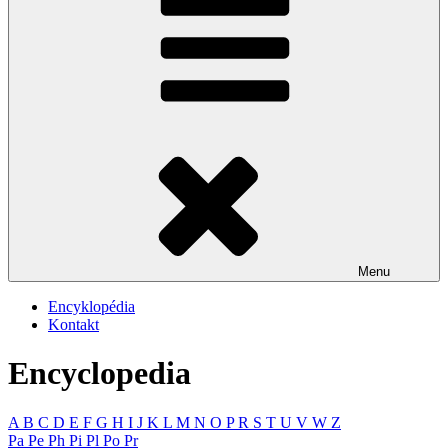
Menu
Encyklopédia
Kontakt
Encyclopedia
A
B
C
D
E
F
G
H
I
J
K
L
M
N
O
P
R
S
T
U
V
W
Z
Pa
Pe
Ph
Pi
Pl
Po
Pr