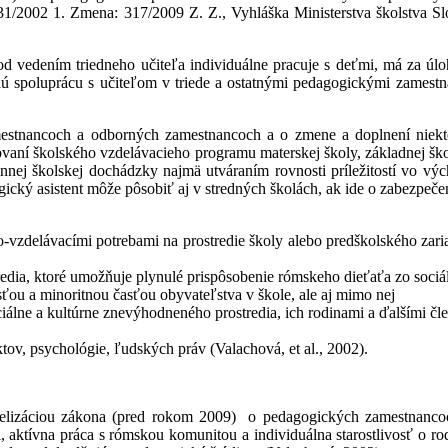
1/2002 1. Zmena: 317/2009 Z. Z., Vyhláška Ministerstva školstva Sl
 vedením triedneho učiteľa individuálne pracuje s deťmi, má za úlo
ú spoluprácu s učiteľom v triede a ostatnými pedagogickými zamestna
stnancoch a odborných zamestnancoch a o zmene a doplnení niektor
ní školského vzdelávacieho programu materskej školy, základnej školy
nej školskej dochádzky najmä utváraním rovnosti príležitostí vo výc
gický asistent môže pôsobiť aj v stredných školách, ak ide o zabezpeč
vzdelávacími potrebami na prostredie školy alebo predškolského zari
tredia, ktoré umožňuje plynulé prispôsobenie rómskeho dieťaťa zo soc
ťou a minoritnou časťou obyvateľstva v škole, ale aj mimo nej
ne a kultúrne znevýhodneného prostredia, ich rodinami a ďalšími čle
ktov, psychológie, ľudských práv (Valachová, et al., 2002).
velizáciou zákona (pred rokom 2009) o pedagogických zamestnancoc
 aktívna práca s rómskou komunitou a individuálna starostlivosť o ro