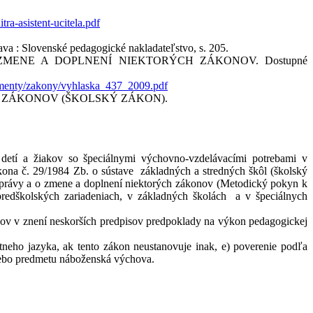
ra-asistent-ucitela.pdf
: Slovenské pedagogické nakladateľstvo, s. 205.
MENE A DOPLNENÍ NIEKTORÝCH ZÁKONOV. Dostupné
kumenty/zakony/vyhlaska_437_2009.pdf
H ZÁKONOV (ŠKOLSKÝ ZÁKON).
í detí a žiakov so špeciálnymi výchovno-vzdelávacími potrebami v
kona č. 29/1984 Zb. o sústave základných a stredných škôl (školský
j správy a o zmene a doplnení niektorých zákonov (Metodický pokyn k
 predškolských zariadeniach, v základných školách a v špeciálnych
ov v znení neskorších predpisov predpoklady na výkon pedagogickej
átneho jazyka, ak tento zákon neustanovuje inak, e) poverenie podľa
alebo predmetu náboženská výchova.