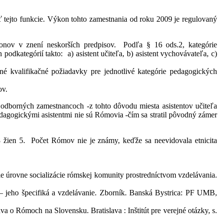
ť tejto funkcie. Výkon tohto zamestnania od roku 2009 je regulovaný
nov v znení neskorších predpisov. Podľa § 16 ods.2, kategórie
odkategórií takto: a) asistent učiteľa, b) asistent vychovávateľa, c)
tné kvalifikačné požiadavky pre jednotlivé kategórie pedagogických
ov.
dborných zamestnancoch -z tohto dôvodu miesta asistentov učiteľa
pedagogickými asistentmi nie sú Rómovia -čím sa stratil pôvodný zámer
8 žien 5. Počet Rómov nie je známy, keďže sa neevidovala etnicita
 úrovne socializácie rómskej komunity prostredníctvom vzdelávania.
 – jeho špecifiká a vzdelávanie. Zborník. Banská Bystrica: PF UMB,
ómoch na Slovensku. Bratislava : Inštitút pre verejné otázky, s.