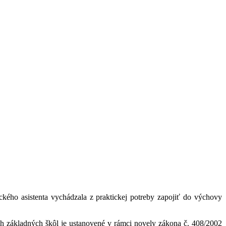
kého asistenta vychádzala z praktickej potreby zapojiť do výchovy
ych základných škôl je ustanovené v rámci novely zákona č. 408/2002