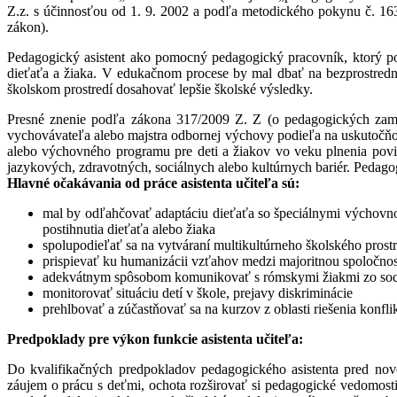
Z.z. s účinnosťou od 1. 9. 2002 a podľa metodického pokynu č. 163
zákon).
Pedagogický asistent ako pomocný pedagogický pracovník, ktorý pod
dieťaťa a žiaka. V edukačnom procese by mal dbať na bezprostredn
školskom prostredí dosahovať lepšie školské výsledky.
Presné znenie podľa zákona 317/2009 Z. Z (o pedagogických zame
vychovávateľa alebo majstra odbornej výchovy podieľa na uskutočňova
alebo výchovného programu pre deti a žiakov vo veku plnenia povin
jazykových, zdravotných, sociálnych alebo kultúrnych bariér. Pedago
Hlavné očakávania od práce asistenta učiteľa sú:
mal by odľahčovať adaptáciu dieťaťa so špeciálnymi výchovno-
postihnutia dieťaťa alebo žiaka
spolupodieľať sa na vytváraní multikultúrneho školského pros
prispievať ku humanizácii vzťahov medzi majoritnou spoločnos
adekvátnym spôsobom komunikovať s rómskymi žiakmi zo sociál
monitorovať situáciu detí v škole, prejavy diskriminácie
prehlbovať a zúčastňovať sa na kurzov z oblasti riešenia konfli
Predpoklady pre výkon funkcie asistenta učiteľa:
Do kvalifikačných predpokladov pedagogického asistenta pred no
záujem o prácu s deťmi, ochota rozširovať si pedagogické vedomosti,