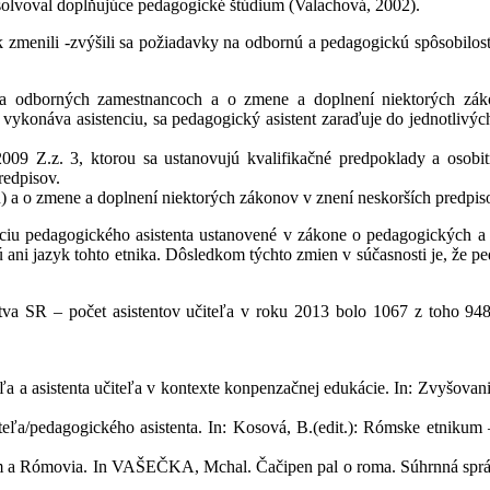
bsolvoval doplňujúce pedagogické štúdium (Valachová, 2002).
ak zmenili -zvýšili sa požiadavky na odbornú a pedagogickú spôsobilos
a odborných zamestnancoch a o zmene a doplnení niektorých záko
konáva asistenciu, sa pedagogický asistent zaraďuje do jednotlivých p
2009 Z.z. 3, ktorou sa ustanovujú kvalifikačné predpoklady a osobi
redpisov.
) a o zmene a doplnení niektorých zákonov v znení neskorších predpis
iu pedagogického asistenta ustanovené v zákone o pedagogických a o
ú ani jazyk tohto etnika. Dôsledkom týchto zmien v súčasnosti je, že 
tva SR – počet asistentov učiteľa v roku 2013 bolo 1067 z toho 94
a asistenta učiteľa v kontexte konpenzačnej edukácie. In: Zvyšovanie
eľa/pedagogického asistenta. In: Kosová, B.(edit.): Rómske etnikum
movia. In VAŠEČKA, Mchal. Čačipen pal o roma. Súhrnná správa o R