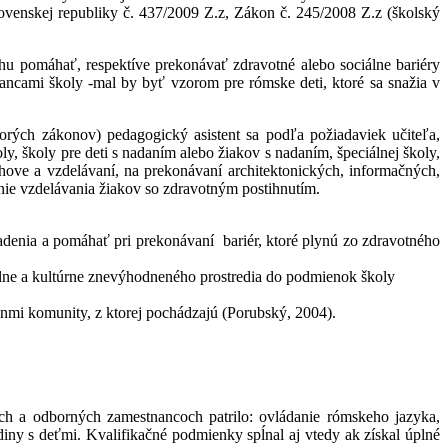
ovenskej republiky č. 437/2009 Z.z, Zákon č. 245/2008 Z.z (školský
hu pomáhať, respektíve prekonávať zdravotné alebo sociálne bariéry
ncami školy -mal by byť vzorom pre rómske deti, ktoré sa snažia v
ých zákonov) pedagogický asistent sa podľa požiadaviek učiteľa,
, školy pre deti s nadaním alebo žiakov s nadaním, špeciálnej školy,
hove a vzdelávaní, na prekonávaní architektonických, informačných,
enie vzdelávania žiakov so zdravotným postihnutím.
adenia a pomáhať pri prekonávaní bariér, ktoré plynú zo zdravotného
iálne a kultúrne znevýhodneného prostredia do podmienok školy
nmi komunity, z ktorej pochádzajú (Porubský, 2004).
h a odborných zamestnancoch patrilo: ovládanie rómskeho jazyka,
diny s deťmi. Kvalifikačné podmienky spĺnal aj vtedy ak získal úplné