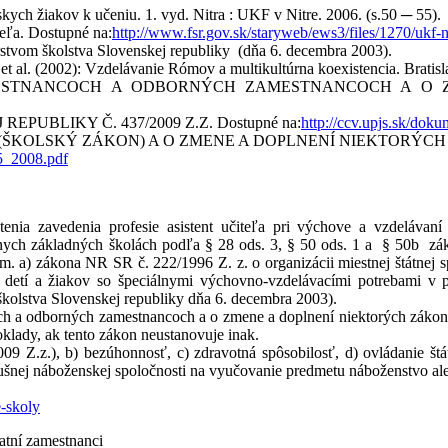
h žiakov k učeniu. 1. vyd. Nitra : UKF v Nitre. 2006. (s.50 ─ 55).
eľa. Dostupné na:
http://www.fsr.gov.sk/staryweb/ews3/files/1270/ukf-nit
m školstva Slovenskej republiky (dňa 6. decembra 2003).
2): Vzdelávanie Rómov a multikultúrna koexistencia. Bratislava 
MESTNANCOCH A ODBORNÝCH ZAMESTNANCOCH A O Z
BLIKY Č. 437/2009 Z.Z. Dostupné na:
http://ccv.upjs.sk/do
Í (ŠKOLSKÝ ZÁKON) A O ZMENE A DOPLNENÍ NIEKTORÝC
45_2008.pdf
tenia zavedenia profesie asistent učiteľa pri výchove a vzdelávan
lnych základných školách podľa § 28 ods. 3, § 50 ods. 1 a § 50b zá
ísm. a) zákona NR SR č. 222/1996 Z. z. o organizácii miestnej štátne
ní detí a žiakov so špeciálnymi výchovno-vzdelávacími potrebami v
kolstva Slovenskej republiky dňa 6. decembra 2003).
h a odborných zamestnancoch a o zmene a doplnení niektorých zákon
oklady, ak tento zákon neustanovuje inak.
009 Z.z.), b) bezúhonnosť, c) zdravotná spôsobilosť, d) ovládanie št
ríslušnej náboženskej spoločnosti na vyučovanie predmetu náboženstvo 
e-skoly
tatní zamestnanci