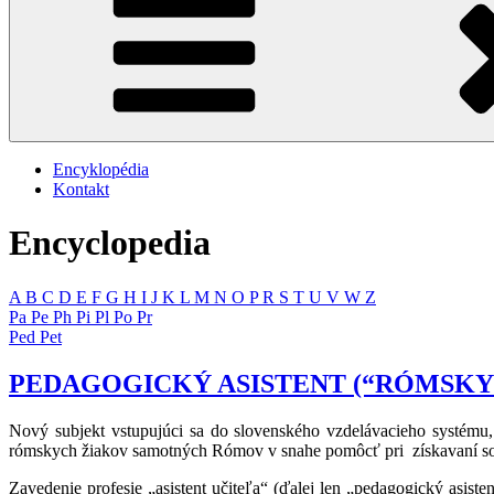
Encyklopédia
Kontakt
Encyclopedia
A
B
C
D
E
F
G
H
I
J
K
L
M
N
O
P
R
S
T
U
V
W
Z
Pa
Pe
Ph
Pi
Pl
Po
Pr
Ped
Pet
PEDAGOGICKÝ ASISTENT (“RÓMSKY”
Nový subjekt vstupujúci sa do slovenského vzdelávacieho systému,
rómskych žiakov samotných Rómov v snahe pomôcť pri získavaní soci
Zavedenie profesie „asistent učiteľa“ (ďalej len „pedagogický asis