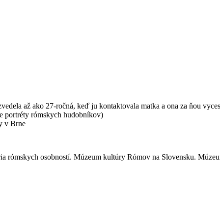
vedela až ako 27-ročná, keď ju kontaktovala matka a ona za ňou vyce
ske portréty rómskych hudobníkov)
y v Brne
 rómskych osobností. Múzeum kultúry Rómov na Slovensku. Múzeum