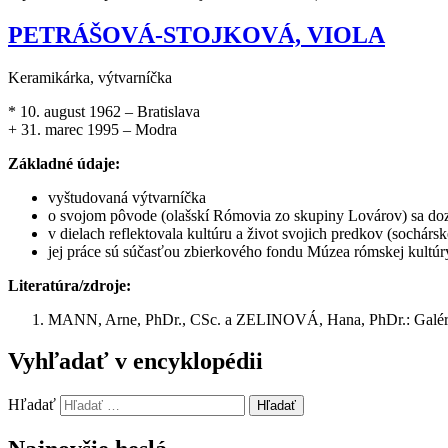
PETRÁŠOVÁ-STOJKOVÁ, VIOLA
Keramikárka, výtvarníčka
* 10. august 1962 – Bratislava
+ 31. marec 1995 – Modra
Základné údaje:
vyštudovaná výtvarníčka
o svojom pôvode (olašskí Rómovia zo skupiny Lovárov) sa doz
v dielach reflektovala kultúru a život svojich predkov (sochár
jej práce sú súčasťou zbierkového fondu Múzea rómskej kultúr
Literatúra/zdroje:
MANN, Arne, PhDr., CSc. a ZELINOVÁ, Hana, PhDr.: Galéria
Vyhľadať v encyklopédii
Hľadať
Hľadať