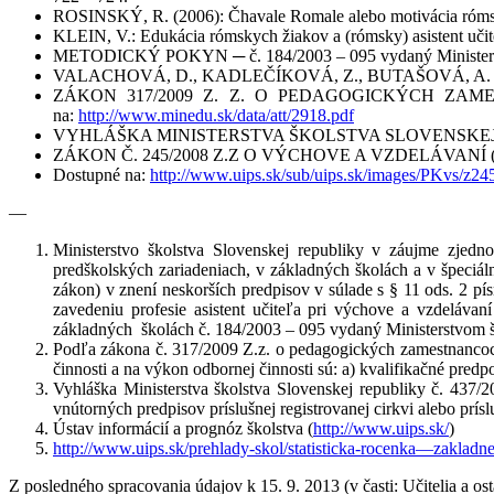
ROSINSKÝ, R. (2006): Čhavale Romale alebo motivácia rómskyc
KLEIN, V.: Edukácia rómskych žiakov a (rómsky) asistent učit
METODICKÝ POKYN ─ č. 184/2003 – 095 vydaný Ministerstvo
VALACHOVÁ, D., KADLEČÍKOVÁ, Z., BUTAŠOVÁ, A. et al. (200
ZÁKON 317/2009 Z. Z. O PEDAGOGICKÝCH ZA
na:
http://www.minedu.sk/data/att/2918.pdf
VYHLÁŠKA MINISTERSTVA ŠKOLSTVA SLOVENSKEJ REPU
ZÁKON Č. 245/2008 Z.Z O VÝCHOVE A VZDELÁVAN
Dostupné na:
http://www.uips.sk/sub/uips.sk/images/PKvs/z2
—
Ministerstvo školstva Slovenskej republiky v záujme zjedno
predškolských zariadeniach, v základných školách a v špeciá
zákon) v znení neskorších predpisov v súlade s § 11 ods. 2 p
zavedeniu profesie asistent učiteľa pri výchove a vzdeláva
základných školách č. 184/2003 – 095 vydaný Ministerstvom š
Podľa zákona č. 317/2009 Z.z. o pedagogických zamestnancoc
činnosti a na výkon odbornej činnosti sú: a) kvalifikačné predp
Vyhláška Ministerstva školstva Slovenskej republiky č. 437/2
vnútorných predpisov príslušnej registrovanej cirkvi alebo p
Ústav informácií a prognóz školstva (
http://www.uips.sk/
)
http://www.uips.sk/prehlady-skol/statisticka-rocenka—zakladn
Z posledného spracovania údajov k 15. 9. 2013 (v časti: Učitelia a os