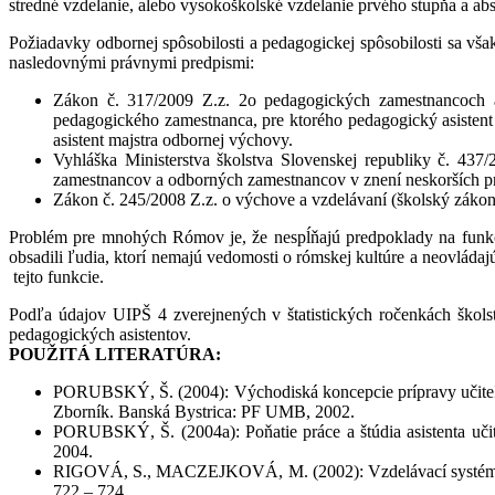
stredné vzdelanie, alebo vysokoškolské vzdelanie prvého stupňa a a
Požiadavky odbornej spôsobilosti a pedagogickej spôsobilosti sa vš
nasledovnými právnymi predpismi:
Zákon č. 317/2009 Z.z. 2o pedagogických zamestnancoch 
pedagogického zamestnanca, pre ktorého pedagogický asistent vy
asistent majstra odbornej výchovy.
Vyhláška Ministerstva školstva Slovenskej republiky č. 437/
zamestnancov a odborných zamestnancov v znení neskorších p
Zákon č. 245/2008 Z.z. o výchove a vzdelávaní (školský zákon
Problém pre mnohých Rómov je, že nespĺňajú predpoklady na funkc
obsadili ľudia, ktorí nemajú vedomosti o rómskej kultúre a neovládaj
tejto funkcie.
Podľa údajov UIPŠ 4 zverejnených v štatistických ročenkách škols
pedagogických asistentov.
POUŽITÁ LITERATÚRA:
PORUBSKÝ, Š. (2004): Východiská koncepcie prípravy učiteľa 
Zborník. Banská Bystrica: PF UMB, 2002.
PORUBSKÝ, Š. (2004a): Poňatie práce a štúdia asistenta učit
2004.
RIGOVÁ, S., MACZEJKOVÁ, M. (2002): Vzdelávací systém a Ró
722 – 724.