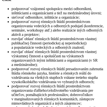
podporovať vzájomnú spoluprácu medzi odborníkmi,
inštitúciami a organizáciami a tiež na medzinárodnej úrovni;
sieťovať odborníkov, inštitúcie a organizácie;
podporovať rozvoj rómskych štúdií prostredníctvom
organizovania vedeckých a odborných podujatí (konferencie,
semináre, workshopy atď.) alebo realizácie iných odborných
aktivít a projektov;
rozvíjať oblasť rómskych štúdií prostredníctvom vlastnej
publikačnej činnosti (periodickej aj neperiodickej)
a popularizácie vedeckých a odborných znalostí;
rozvíjať oblasť rómskych štúdií prostredníctvom vlastnej
výskumnej činnosti a spoluúčasti na výskumoch
organizovaných inými inštitúciami a organizáciami (v SR
a medzinárodne);
podporovať rozvoj rómskych štúdií presadzovaním zahrnutia
štúdia rómskeho jazyka, histórie a rómskych reálií do
vzdelávania na všetkých stupňoch vrátane tretieho stupňa
vysokoškolského vzdelávania vo vybraných odboroch;
podporovať rozvoj rómskych štúdií prostredníctvom
organizovania ďalšieho/celoživotného vzdelávania pre
učiteľov, pomáhajúcich profesionálov, dobrovoľníkov
v marginalizovaných rómskych komunitách, zástupcov
mimovládnych organizácií a iných záujemcov;