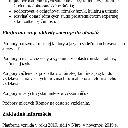
podporovať rómskych študentov a výskumníkov, prioritne
študentov doktorandského štúdia;
podporovať a ochraňovať rómsky jazyk, kultúru a umenie;
rozvíjať oblasť rómskych štúdií prostredníctvom expertnej
a konzultačnej činnosti.
Platforma svoje aktivity smeruje do oblastí:
Podpory a rozvoja rómskej kultúry a jazyka s cieľom uchovávať ich
a rozvíjať.
Podpory a realizácie vedy a výskumu v oblasti rómskej kultúry,
histórie a jazyka.
Podpory začlenenia poznatkov o rómskej kultúre a jazyku do
vzdelávania na všetkých úrovniach formálneho a neformálneho
vzdelávania.
Podpory mladých výskumníkov a výskumníčok.
Podpory mladých Rómov na ceste za vzdelaním.
Základné informácie
Platforma vznikla v roku 2019, sídli v Nitre, v novembri 2019 si