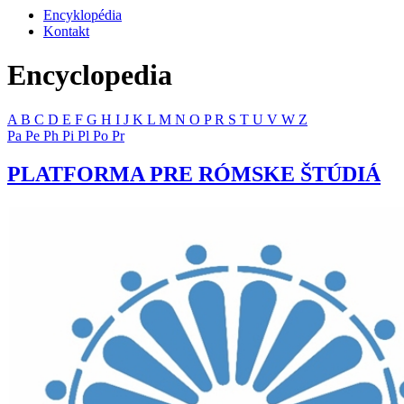
Encyklopédia
Kontakt
Encyclopedia
A
B
C
D
E
F
G
H
I
J
K
L
M
N
O
P
R
S
T
U
V
W
Z
Pa
Pe
Ph
Pi
Pl
Po
Pr
PLATFORMA PRE RÓMSKE ŠTÚDIÁ