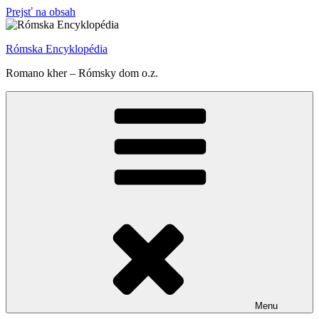
Prejsť na obsah
Rómska Encyklopédia
Romano kher – Rómsky dom o.z.
Menu