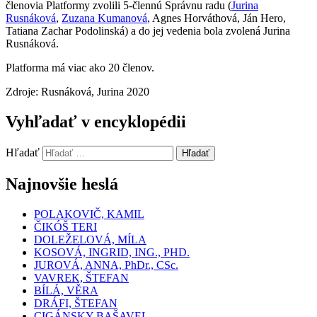
členovia Platformy zvolili 5-člennú Správnu radu (
Jurina
Rusnáková
,
Zuzana Kumanová
, Agnes Horváthová, Ján Hero,
Tatiana Zachar Podolinská) a do jej vedenia bola zvolená Jurina
Rusnáková.
Platforma má viac ako 20 členov.
Zdroje: Rusnáková, Jurina 2020
Vyhľadať v encyklopédii
Hľadať
Hľadať
Najnovšie heslá
POLAKOVIČ, KAMIL
ČIKÓŠ TERI
DOLEŽELOVÁ, MÍLA
KOSOVÁ, INGRID, ING., PHD.
JUROVÁ, ANNA, PhDr., CSc.
VAVREK, ŠTEFAN
BÍLÁ, VĚRA
DRÁFI, ŠTEFAN
CIGÁNSKY BAŠAVEL