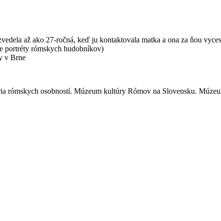
vedela až ako 27-ročná, keď ju kontaktovala matka a ona za ňou vyce
ske portréty rómskych hudobníkov)
y v Brne
 rómskych osobností. Múzeum kultúry Rómov na Slovensku. Múzeum