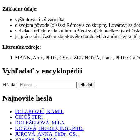
Základné údaje:
vyštudovaná výtvarníčka
o svojom pôvode (olašskí Rómovia zo skupiny Lovárov) sa doz
v dielach reflektovala kultúru a život svojich predkov (sochár
jej práce sú súčasťou zbierkového fondu Múzea rómskej kultúr
Literatúra/zdroje:
MANN, Arne, PhDr., CSc. a ZELINOVÁ, Hana, PhDr.: Galéria
Vyhľadať v encyklopédii
Hľadať
Hľadať
Najnovšie heslá
POLAKOVIČ, KAMIL
ČIKÓŠ TERI
DOLEŽELOVÁ, MÍLA
KOSOVÁ, INGRID, ING., PHD.
JUROVÁ, ANNA, PhDr., CSc.
VAVREK, ŠTEFAN