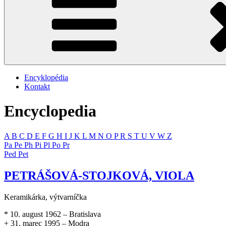
Encyklopédia
Kontakt
Encyclopedia
A
B
C
D
E
F
G
H
I
J
K
L
M
N
O
P
R
S
T
U
V
W
Z
Pa
Pe
Ph
Pi
Pl
Po
Pr
Ped
Pet
PETRÁŠOVÁ-STOJKOVÁ, VIOLA
Keramikárka, výtvarníčka
* 10. august 1962 – Bratislava
+ 31. marec 1995 – Modra