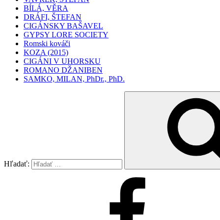
BÍLÁ, VĚRA
DRÁFI, ŠTEFAN
CIGÁNSKY BAŠAVEL
GYPSY LORE SOCIETY
Romski kováči
KOZA (2015)
CIGÁNI V UHORSKU
ROMANO DŽANIBEN
SAMKO, MILAN, PhDr., PhD.
Hľadať: