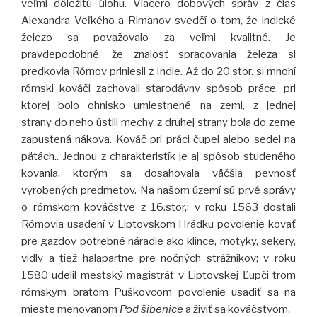
veľmi dôležitú úlohu. Viacero dobových správ z čias
Alexandra Veľkého a Rimanov svedčí o tom, že indické
železo sa považovalo za veľmi kvalitné. Je
pravdepodobné, že znalosť spracovania železa si
predkovia Rómov priniesli z Indie. Až do 20.stor. si mnohí
rómski kováči zachovali starodávny spôsob práce, pri
ktorej bolo ohnisko umiestnené na zemi, z jednej
strany do neho ústili mechy, z druhej strany bola do zeme
zapustená nákova. Kováč pri práci čupel alebo sedel na
pätách.. Jednou z charakteristík je aj spôsob studeného
kovania, ktorým sa dosahovala väčšia pevnosť
vyrobených predmetov. Na našom území sú prvé správy
o rómskom kováčstve z 16.stor,: v roku 1563 dostali
Rómovia usadení v Liptovskom Hrádku povolenie kovať
pre gazdov potrebné náradie ako klince, motyky, sekery,
vidly a tiež halapartne pre nočných strážnikov; v roku
1580 udelil mestský magistrát v Liptovskej Ľupči trom
rómskym bratom Puškovcom povolenie usadiť sa na
mieste menovanom
Pod šibenice
a živiť sa kováčstvom.