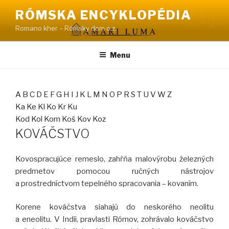
Prejsť
RÓMSKA ENCYKLOPÉDIA
na
Romano kher – Rómsky dom o.z.
obsah
Menu
A
B
C
D
E
F
G
H
I
J
K
L
M
N
O
P
R
S
T
U
V
W
Z
Ka
Ke
Kl
Ko
Kr
Ku
Kod
Kol
Kom
Koś
Kov
Koz
KOVÁČSTVO
Kovospracujúce remeslo, zahŕňa malovýrobu železných
predmetov pomocou ručných nástrojov
a prostredníctvom tepelného spracovania – kovaním.
Korene kováčstva siahajú do neskorého neolitu
a eneolitu. V Indii, pravlasti Rómov, zohrávalo kováčstvo