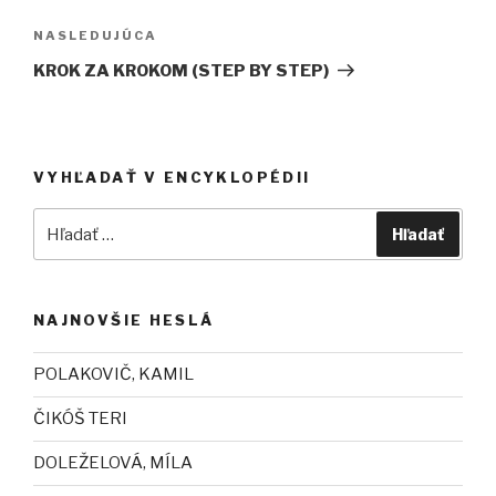
článku
NASLEDUJÚCA
Ďalší
článok
KROK ZA KROKOM (STEP BY STEP)
VYHĽADAŤ V ENCYKLOPÉDII
Hľadať
Hľadať
NAJNOVŠIE HESLÁ
POLAKOVIČ, KAMIL
ČIKÓŠ TERI
DOLEŽELOVÁ, MÍLA