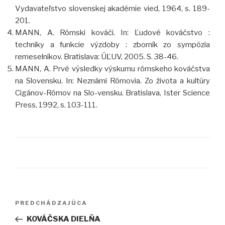
Vydavateľstvo slovenskej akadémie vied, 1964, s. 189-
201.
MANN, A. Rómski kováči. In: Ľudové kováčstvo :
techniky a funkcie výzdoby : zborník zo sympózia
remeselníkov. Bratislava: ÚĽUV, 2005. S. 38-46.
MANN, A. Prvé výsledky výskumu rómskeho kováčstva
na Slovensku. In: Neznámi Rómovia. Zo života a kultúry
Cigánov-Rómov na Slo-vensku. Bratislava, Ister Science
Press, 1992, s. 103-111.
Navigácia
PREDCHÁDZAJÚCA
Predchádzajúci
v
článok
KOVÁČSKA DIELŇA