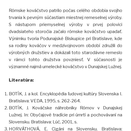
Rómske kováčstvo patrilo počas celého obdobia svojho
trvania k pevným súčastiam miestnej remeselnej výroby.
S nástupom priemyselnej výroby v prvej polovici
dvadsiateho storočia začalo rómske kováčstvo upadať.
Výnimku tvoria Podunajské Biskupice pri Bratislave, kde
sa rodiny kováčov v medzivojnovom období združili do
výrobných družstiev a dokázali toto starodávne remeslo
v rámci tohto družstva povzniesť. V súčasnosti je
významné najmä umelecké kováčstvo v Dunajskej Lužnej.
Literatúra:
BOTÍK, J. a kol. Encyklopédia ľudovej kultúry Slovenska I.
Bratislava: VEDA, 1995, s. 262-264.
BOTÍK, J. Kováčske náhrobníky Rómov v Dunajskej
Lužnej. In: Obyčajové tradície pri úmrtí a pochovávaní na
Slovensku. Bratislava: Lúč, 2001, s.
HORVÁTHOVÁ, E. Cigáni na Slovensku. Bratislava: